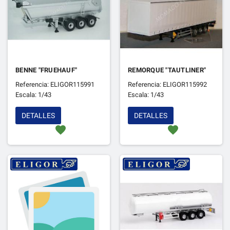
BENNE "FRUEHAUF"
REMORQUE "TAUTLINER"
Referencia: ELIGOR115991
Referencia: ELIGOR115992
Escala: 1/43
Escala: 1/43
DETALLES
DETALLES
favorite
favorite