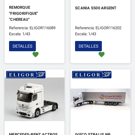
REMORQUE
SCANIA S500 ARGENT
"FRIGORIFIQUE"
"CHEREAU"
Referencia: ELIGOR116089
Referencia: ELIGOR116202
Escala: 1/43
Escala: 1/43
DETALLES
DETALLES
favorite
favorite
MERCEDES-BENZ ACTROS
IVECO STRALIS NP