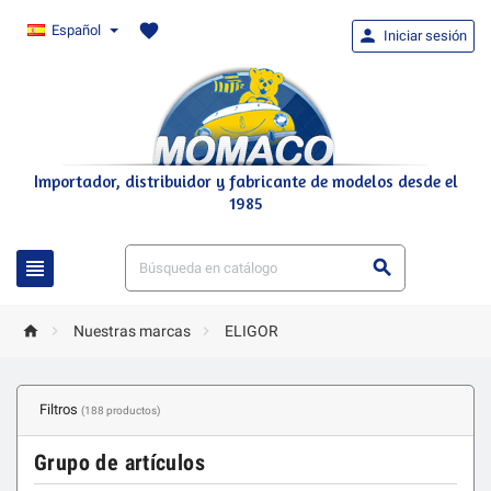
favorite
Español

Iniciar sesión
Importador, distribuidor y fabricante de modelos desde el
1985





Nuestras marcas
ELIGOR
Filtros
(188 productos)
Grupo de artículos