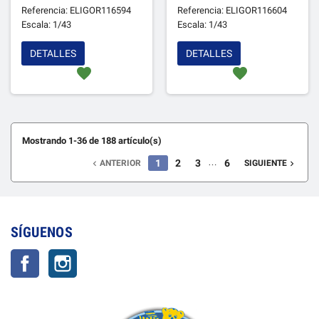
PHARMA"
Referencia: ELIGOR116594
Referencia: ELIGOR116604
Escala: 1/43
Escala: 1/43
DETALLES
DETALLES
favorite
favorite
Mostrando 1-36 de 188 artículo(s)
…
1
2
3
6
ANTERIOR
SIGUIENTE


SÍGUENOS
Facebook
Instagram