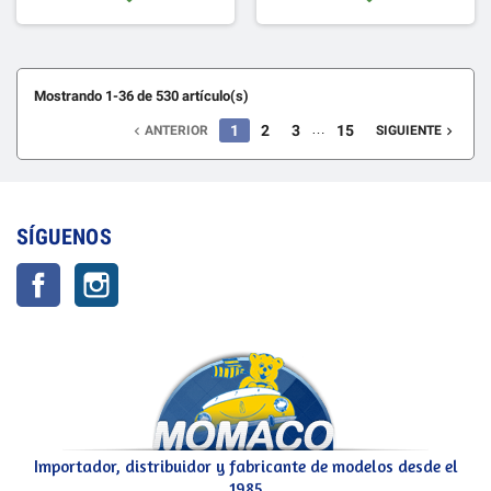
Mostrando 1-36 de 530 artículo(s)
…
1
2
3
15
ANTERIOR
SIGUIENTE


SÍGUENOS
Facebook
Instagram
Importador, distribuidor y fabricante de modelos desde el
1985