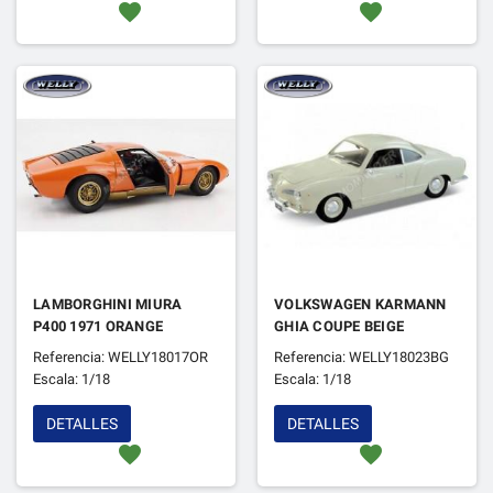
favorite
favorite
LAMBORGHINI MIURA
VOLKSWAGEN KARMANN
P400 1971 ORANGE
GHIA COUPE BEIGE
Referencia: WELLY18017OR
Referencia: WELLY18023BG
Escala: 1/18
Escala: 1/18
DETALLES
DETALLES
favorite
favorite