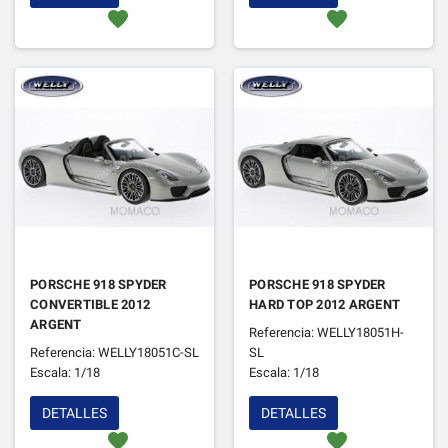
favorite
favorite
PORSCHE 918 SPYDER
PORSCHE 918 SPYDER
CONVERTIBLE 2012
HARD TOP 2012 ARGENT
ARGENT
Referencia: WELLY18051H-
Referencia: WELLY18051C-SL
SL
Escala: 1/18
Escala: 1/18
DETALLES
DETALLES
favorite
favorite