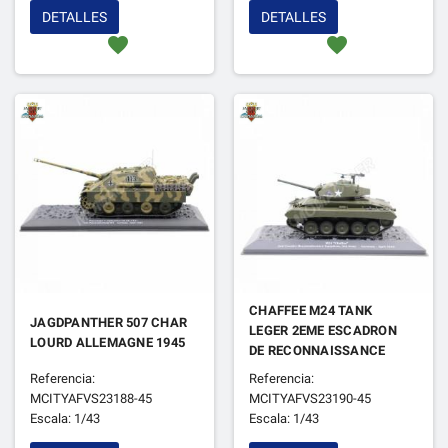
DETALLES
DETALLES
favorite
favorite
CHAFFEE M24 TANK
JAGDPANTHER 507 CHAR
LEGER 2EME ESCADRON
LOURD ALLEMAGNE 1945
DE RECONNAISSANCE
ALLEMAGNE 1945
Referencia:
Referencia:
MCITYAFVS23188-45
MCITYAFVS23190-45
Escala: 1/43
Escala: 1/43