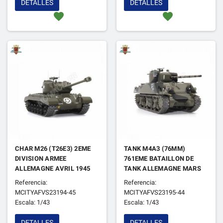
DETALLES
DETALLES
favorite
favorite
CHAR M26 (T26E3) 2EME
TANK M4A3 (76MM)
DIVISION ARMEE
761EME BATAILLON DE
ALLEMAGNE AVRIL 1945
TANK ALLEMAGNE MARS
1944
Referencia:
Referencia:
MCITYAFVS23194-45
MCITYAFVS23195-44
Escala: 1/43
Escala: 1/43
DETALLES
DETALLES