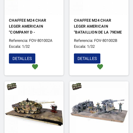
CHAFFEE M24 CHAR
CHAFFEE M24 CHAR
LEGER AMERICAIN
LEGER AMERICAIN
"COMPANY D -
"BATAILLION DE LA 79EME
BATAILLION DE LA 36EME
- HAN RIVER" COREE DU
Referencia: FOV-801002A
Referencia: FOV-801002B
- 8EME DIVISION BLINDE -
SUD 1950
Escala: 1/32
Escala: 1/32
RHEINBERG" COREE DU
SUD 1950
DETALLES
DETALLES
favorite
favorite