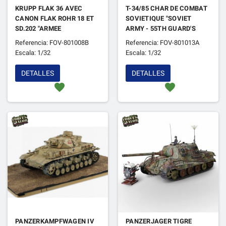
KRUPP FLAK 36 AVEC
T-34/85 CHAR DE COMBAT
CANON FLAK ROHR 18 ET
SOVIETIQUE "SOVIET
SD.202 "ARMEE
ARMY - 55TH GUARD'S
ALLEMANDE -
BRIGADE - 7TH GUARD
Referencia: FOV-801008B
Referencia: FOV-801013A
AFRIKAKORPS" BAT. D'EL
CORP" BERLIN
Escala: 1/32
Escala: 1/32
ALAMEIN AFR. DU NORD
ALLEMAGNE 1945
1942
DETALLES
DETALLES
favorite
favorite
PANZERKAMPFWAGEN IV
PANZERJAGER TIGRE