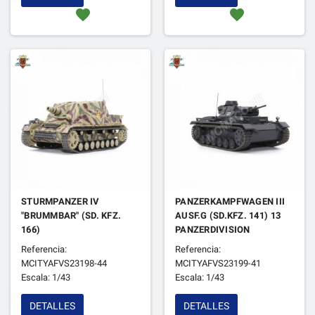
favorite
favorite
STURMPANZER IV
PANZERKAMPFWAGEN III
"BRUMMBAR" (SD. KFZ.
AUSF.G (SD.KFZ. 141) 13
166)
PANZERDIVISION
STURMPANZERABTEILUNG
UKRAINE (URSS) JUILLET
Referencia:
Referencia:
217 FRANCE AOÛT 1944
1941
MCITYAFVS23198-44
MCITYAFVS23199-41
Escala: 1/43
Escala: 1/43
DETALLES
DETALLES