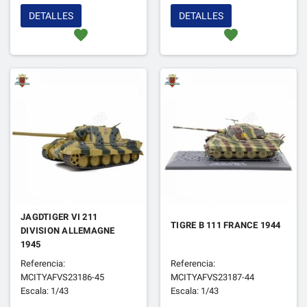
DETALLES
DETALLES
favorite
favorite
JAGDTIGER VI 211
TIGRE B 111 FRANCE 1944
DIVISION ALLEMAGNE
1945
Referencia:
Referencia:
MCITYAFVS23186-45
MCITYAFVS23187-44
Escala: 1/43
Escala: 1/43