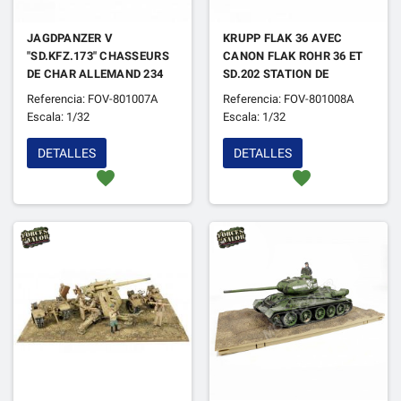
JAGDPANZER V
KRUPP FLAK 36 AVEC
"SD.KFZ.173" CHASSEURS
CANON FLAK ROHR 36 ET
DE CHAR ALLEMAND 234
SD.202 STATION DE
"JAGDPANTHER - 3EME
REMORQUAGE "ARMEE
Referencia: FOV-801007A
Referencia: FOV-801008A
COMPAGNIE " NORMANDIE
ALLEMANDE"
Escala: 1/32
Escala: 1/32
AOUT 1944
STALINGRAD URSS 1943
DETALLES
DETALLES
favorite
favorite