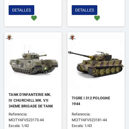
DETALLES
DETALLES
favorite
favorite
TANK D'INFANTERIE MK.
TIGRE I 312 POLOGNE
IV CHURCHILL MK. VII
1944
34EME BRIGADE DE TANK
FRANCE JUILLET 1944
Referencia:
Referencia:
MCITYAFVS23173-44
MCITYAFVS23181-44
Escala: 1/43
Escala: 1/43