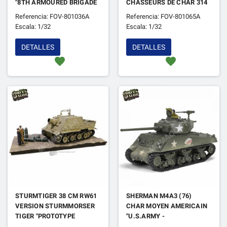
"8TH ARMOURED BRIGADE
CHASSEURS DE CHAR 314
- 24TH LANCER - 13/18TH
"JAGDTIGER AVEC SUSP.
Referencia: FOV-801036A
Referencia: FOV-801065A
HUSSARS" NORMANDIE
PORSCHE – BAT. LOURD
Escala: 1/32
Escala: 1/32
FRANCE 1944
653 " ALLEMAGNE 1945
DETALLES
DETALLES
favorite
favorite
STURMTIGER 38 CM RW61
SHERMAN M4A3 (76)
VERSION STURMMORSER
CHAR MOYEN AMERICAIN
TIGER "PROTOTYPE
"U.S.ARMY -
PRESENTE AU FUHRER -
THUNDERBOLT IV - 37EME