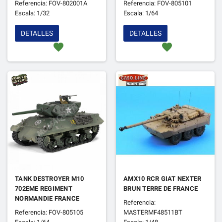
Referencia: FOV-802001A
Referencia: FOV-805101
ARYS PROVING GROUND"
TANK BN. - 4E DIV. B."
Escala: 1/32
Escala: 1/64
PRUSSE ORIENTALE OCT.
BASTOGNE 1944
1943
DETALLES
DETALLES
favorite
favorite
TANK DESTROYER M10
AMX10 RCR GIAT NEXTER
702EME REGIMENT
BRUN TERRE DE FRANCE
NORMANDIE FRANCE
Referencia:
JUILLET 1944
Referencia: FOV-805105
MASTERMF48511BT