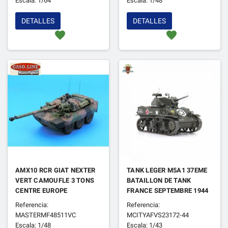
Escala: 1/64
Escala: 1/48
DETALLES
DETALLES
favorite
favorite
AMX10 RCR GIAT NEXTER
TANK LEGER M5A1 37EME
VERT CAMOUFLE 3 TONS
BATAILLON DE TANK
CENTRE EUROPE
FRANCE SEPTEMBRE 1944
Referencia:
Referencia:
MASTERMF48511VC
MCITYAFVS23172-44
Escala: 1/48
Escala: 1/43