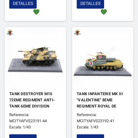
DETALLES
DETALLES
favorite
favorite
TANK DESTROYER M10
TANK INFANTERIE MK III
72EME REGIMENT ANTI-
"VALENTINE" 8EME
TANK 6EME DIVISION
REGIMENT ROYAL DE
BLINDEE ITALIE AOÛT
TANK LIBYE NOVEMBRE
Referencia:
Referencia:
1944
1941
MCITYAFVS23191-44
MCITYAFVS23192-41
Escala: 1/43
Escala: 1/43