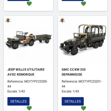
favorite
favorite
JEEP WILLIS UTILITAIRE
GMC CCKW 353
AVEC REMORQUE
DEPANNEUSE
Referencia: MCITYPC23200-
Referencia: MCITYPC23201-
44
44
Escala: 1/43
Escala: 1/43
DETALLES
DETALLES
favorite
favorite