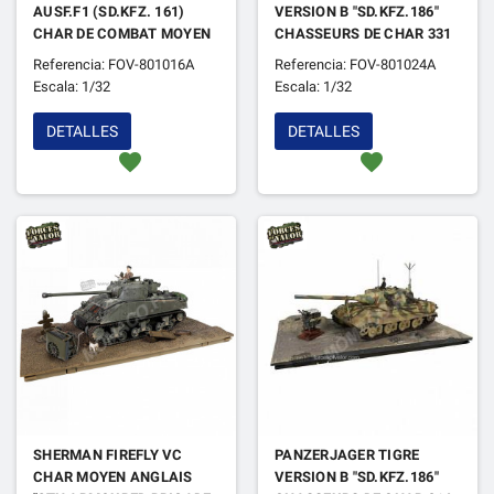
AUSF.F1 (SD.KFZ. 161)
VERSION B "SD.KFZ.186"
CHAR DE COMBAT MOYEN
CHASSEURS DE CHAR 331
402 DAK AFRIQUE DU
"JAGDTIGER AVEC SUSP.
Referencia: FOV-801016A
Referencia: FOV-801024A
NORD 1941
HENSCHEL – BAT.LOURD
Escala: 1/32
Escala: 1/32
653 " ALLEMAGNE 1945
DETALLES
DETALLES
favorite
favorite
SHERMAN FIREFLY VC
PANZERJAGER TIGRE
CHAR MOYEN ANGLAIS
VERSION B "SD.KFZ.186"