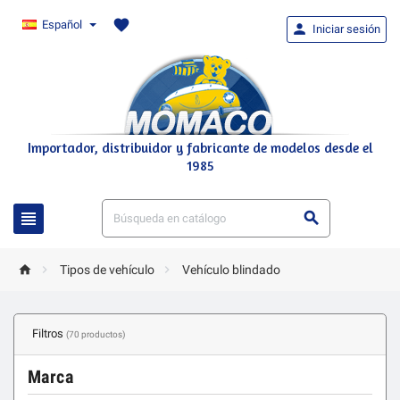
favorite
Español

Iniciar sesión
Importador, distribuidor y fabricante de modelos desde el
1985





Tipos de vehículo
Vehículo blindado
Filtros
(70 productos)
Marca