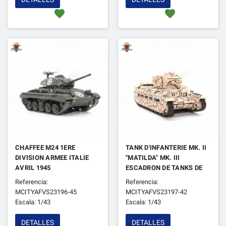
favorite
favorite
CHAFFEE M24 1ERE
TANK D'INFANTERIE MK. II
DIVISION ARMEE ITALIE
"MATILDA" MK. III
AVRIL 1945
ESCADRON DE TANKS DE
MALTE REGIMENT ROYAL
Referencia:
Referencia:
MALTE 1942
MCITYAFVS23196-45
MCITYAFVS23197-42
Escala: 1/43
Escala: 1/43
DETALLES
DETALLES