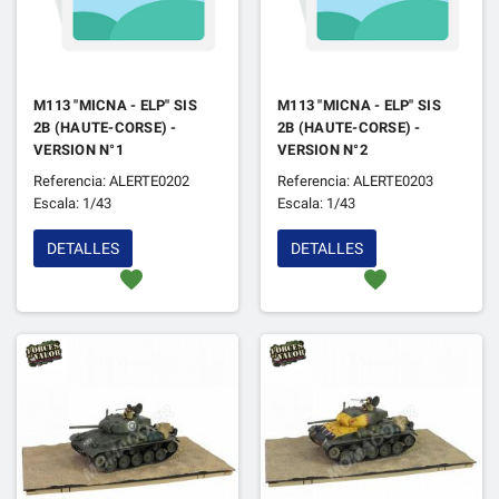
M113 "MICNA - ELP" SIS
M113 "MICNA - ELP" SIS
2B (HAUTE-CORSE) -
2B (HAUTE-CORSE) -
VERSION N°1
VERSION N°2
Referencia: ALERTE0202
Referencia: ALERTE0203
Escala: 1/43
Escala: 1/43
DETALLES
DETALLES
favorite
favorite