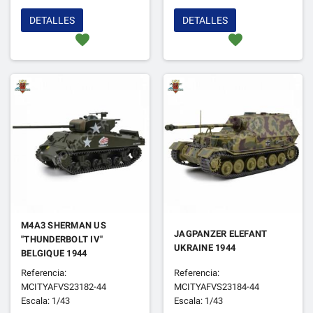
DETALLES
DETALLES
favorite
favorite
M4A3 SHERMAN US
JAGPANZER ELEFANT
"THUNDERBOLT IV"
UKRAINE 1944
BELGIQUE 1944
Referencia:
Referencia:
MCITYAFVS23182-44
MCITYAFVS23184-44
Escala: 1/43
Escala: 1/43