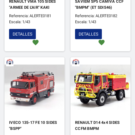
RENAULT VMA 105 SIDES
SAVIEM SP5 CAMIVA CCF
"ARMEE DE L'AIR" KAKI
"BMPM" (ET SDIS46)
Referencia: ALERTE0181
Referencia: ALERTE0182
Escala: 1/43
Escala: 1/43
DETALLES
DETALLES
favorite
favorite
IVECO 135-17 FE 10 SIDES
RENAULT D14 4x4 SIDES
"BSPP"
CCFM BMPM