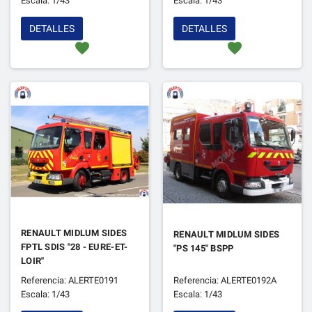
Escala: 1/43
Escala: 1/43
DETALLES
DETALLES
favorite
favorite
RENAULT MIDLUM SIDES
RENAULT MIDLUM SIDES
FPTL SDIS "28 - EURE-ET-
"PS 145" BSPP
LOIR"
Referencia: ALERTE0191
Referencia: ALERTE0192A
Escala: 1/43
Escala: 1/43