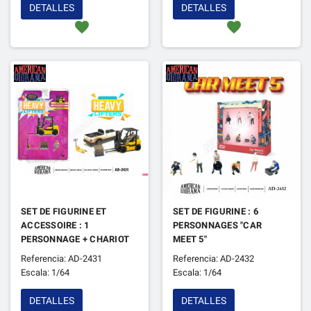
DETALLES
DETALLES
favorite
favorite
SET DE FIGURINE ET
SET DE FIGURINE : 6
ACCESSOIRE : 1
PERSONNAGES "CAR
PERSONNAGE + CHARIOT
MEET 5"
ELEVATEUR "HEAVY
Referencia: AD-2431
Referencia: AD-2432
LIFTERS"
Escala: 1/64
Escala: 1/64
DETALLES
DETALLES