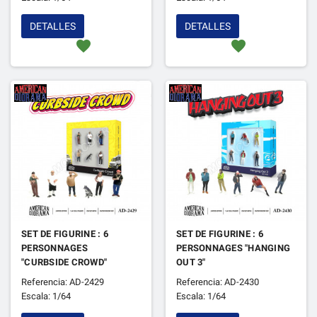
DETALLES
DETALLES
favorite
favorite
SET DE FIGURINE : 6
SET DE FIGURINE : 6
PERSONNAGES
PERSONNAGES "HANGING
"CURBSIDE CROWD"
OUT 3"
Referencia: AD-2429
Referencia: AD-2430
Escala: 1/64
Escala: 1/64