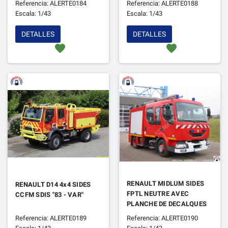
Referencia: ALERTE0184
Referencia: ALERTE0188
Escala: 1/43
Escala: 1/43
DETALLES
DETALLES
favorite
favorite
RENAULT MIDLUM SIDES
RENAULT D14 4x4 SIDES
FPTL NEUTRE AVEC
CCFM SDIS "83 - VAR"
PLANCHE DE DECALQUES
Referencia: ALERTE0189
Referencia: ALERTE0190