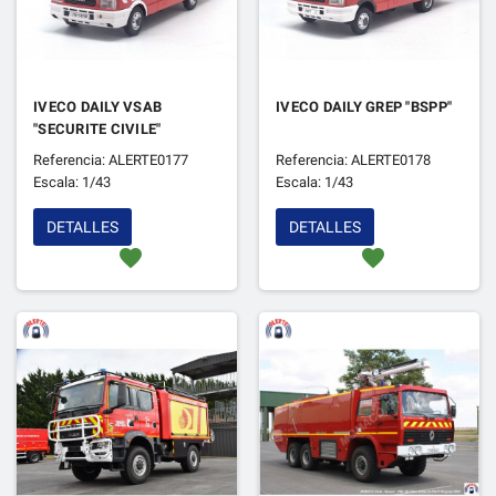
IVECO DAILY VSAB
IVECO DAILY GREP "BSPP"
"SECURITE CIVILE"
Referencia: ALERTE0177
Referencia: ALERTE0178
Escala: 1/43
Escala: 1/43
DETALLES
DETALLES
favorite
favorite