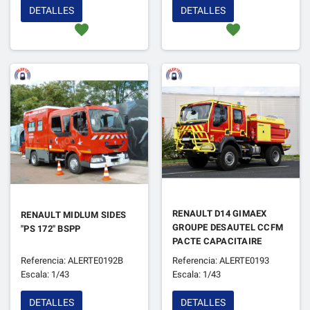
DETALLES
DETALLES
favorite
favorite
RENAULT D14 GIMAEX
RENAULT MIDLUM SIDES
GROUPE DESAUTEL CCFM
"PS 172" BSPP
PACTE CAPACITAIRE
Referencia: ALERTE0192B
Referencia: ALERTE0193
Escala: 1/43
Escala: 1/43
DETALLES
DETALLES