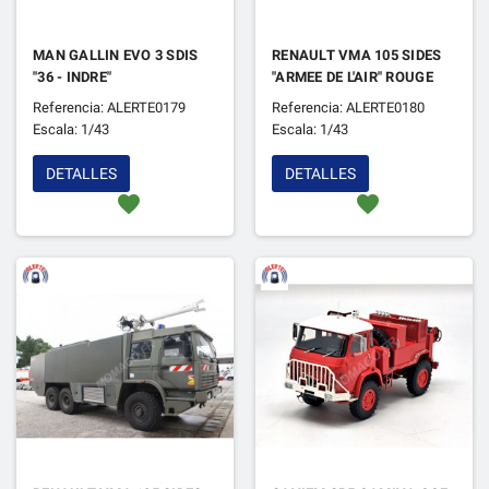
MAN GALLIN EVO 3 SDIS
RENAULT VMA 105 SIDES
"36 - INDRE"
"ARMEE DE L'AIR" ROUGE
Referencia: ALERTE0179
Referencia: ALERTE0180
Escala: 1/43
Escala: 1/43
DETALLES
DETALLES
favorite
favorite