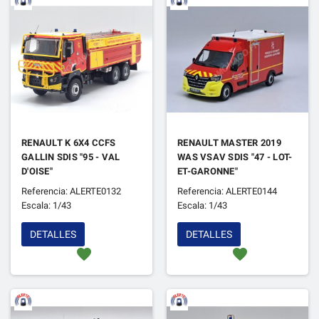
RENAULT K 6X4 CCFS
RENAULT MASTER 2019
GALLIN SDIS "95 - VAL
WAS VSAV SDIS "47 - LOT-
D'OISE"
ET-GARONNE"
Referencia: ALERTE0132
Referencia: ALERTE0144
Escala: 1/43
Escala: 1/43
DETALLES
DETALLES
favorite
favorite