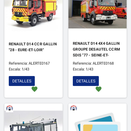
RENAULT D14 4X4 GALLIN
RENAULT D14 CCR GALLIN
GROUPE DESAUTEL CCRM
"28 - EURE-ET-LOIR"
SDIS "77 - SEINE-ET-
MARNE"
Referencia: ALERTE0167
Referencia: ALERTE0168
Escala: 1/43
Escala: 1/43
DETALLES
DETALLES
favorite
favorite