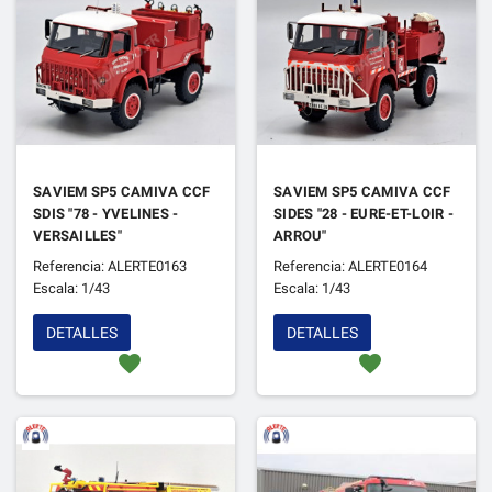
SAVIEM SP5 CAMIVA CCF
SAVIEM SP5 CAMIVA CCF
SDIS "78 - YVELINES -
SIDES "28 - EURE-ET-LOIR -
VERSAILLES"
ARROU"
Referencia: ALERTE0163
Referencia: ALERTE0164
Escala: 1/43
Escala: 1/43
DETALLES
DETALLES
favorite
favorite