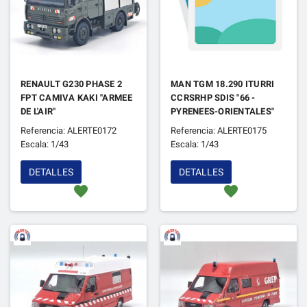
RENAULT G230 PHASE 2
MAN TGM 18.290 ITURRI
FPT CAMIVA KAKI "ARMEE
CCRSRHP SDIS "66 -
DE L'AIR"
PYRENEES-ORIENTALES"
Referencia: ALERTE0172
Referencia: ALERTE0175
Escala: 1/43
Escala: 1/43
DETALLES
DETALLES
favorite
favorite