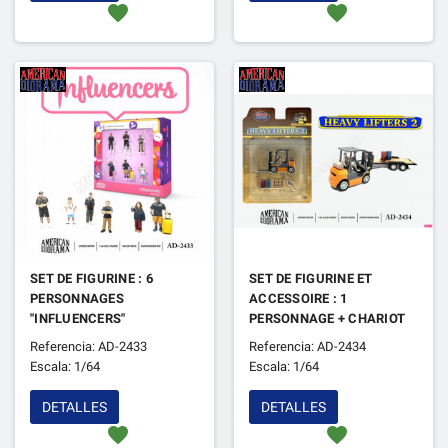
favorite
favorite
SET DE FIGURINE : 6
SET DE FIGURINE ET
PERSONNAGES
ACCESSOIRE : 1
"INFLUENCERS"
PERSONNAGE + CHARIOT
ELEVATEUR "HEAVY
Referencia: AD-2433
Referencia: AD-2434
LIFTERS 2"
Escala: 1/64
Escala: 1/64
DETALLES
DETALLES
favorite
favorite