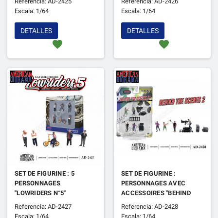
Referencia: AD-2425
Referencia: AD-2426
Escala: 1/64
Escala: 1/64
DETALLES
DETALLES
favorite
favorite
SET DE FIGURINE : 5
SET DE FIGURINE :
PERSONNAGES
PERSONNAGES AVEC
"LOWRIDERS N°5"
ACCESSOIRES "BEHIND
THE SCENE 2"
Referencia: AD-2427
Referencia: AD-2428
Escala: 1/64
Escala: 1/64