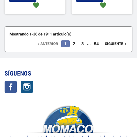
favorite
favorite
Mostrando 1-36 de 1911 artículo(s)
…
1
2
3
54
ANTERIOR
SIGUIENTE


SÍGUENOS
Facebook
Instagram