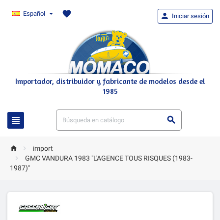
favorite
Español

Iniciar sesión
Importador, distribuidor y fabricante de modelos desde el
1985




import

GMC VANDURA 1983 "L'AGENCE TOUS RISQUES (1983-
1987)"