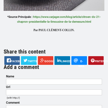
*Source Principale :
https://www.carjager.com/blog/article/citroen-ds-21-
chapron-presidentielle-la-limousine-de-la-demesure.html
Par PAUL CLÉMENT-COLLIN.
Share this content
FACEBOOK
TWITTER
GOOGLE+
LINKEDIN
E-
PINTERES
Add a comment
MAIL
Name
Url
(with http://)
Comment