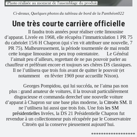
Ci-dessus, Quelques photos du tableau de bord de la Panthéon022
Une très courte carrière officielle
Il faudra trois années pour réaliser cette limousine
d’apparat. Livrée en 1968, elle récupéra l’immatriculation 1 PR 75
du cabriolet 15/6 H Chapron (qui s’en vit attribuer une nouvelle, 7
PR 75). Malheureusement, la période tourmentée de mai rendit
cette longue limousine un peu trop ostentatoire.
Le Général
l’aimait peu d’ailleurs, regrettant de ne pas pouvoir parler au
chauffeur et préférant encore et toujours ses chères DS classiques.
Il ne l’utilisera que trois fois avant de quitter le pouvoir (et
notamment
en février 1969 pour accueillir Nixon).
Georges Pompidou, qui lui succéda, ne l’aima pas non
plus : grand amateur de voitures, il la trouvait particulièrement
disgracieuse et commanda derechef une nouvelle voiture
d’apparat à Chapron sur une base plus moderne, la
Citroën SM
. Il
ne l’utilisera lui aussi que trois fois. Une fois
les SM
présidentielles
livrées, la DS 21 Présidentielle Chapron fut
revendue à un collectionneur puis récupérée par le Conservatoire
Citroën qui la conserve pieusement aujourd’hui.
******************