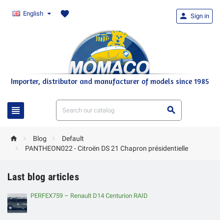
favorite
English

Sign in
Importer, distributor and manufacturer of models since 1985





Blog
Default

PANTHEON022 - Citroën DS 21 Chapron présidentielle
Last blog articles
PERFEX759 – Renault D14 Centurion RAID