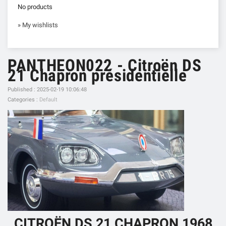
No products
» My wishlists
PANTHEON022 - Citroën DS
21 Chapron présidentielle
Published : 2025-02-19 10:06:48
Categories :
Default
CITROËN DS 21 CHAPRON 1968