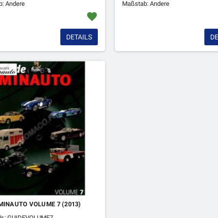
: Andere
Maßstab: Andere
favorite
DETAILS
DE
MINAUTO VOLUME 7 (2013)
-Nr.: GUIDEVOLUME7