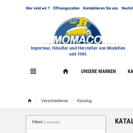
Wer sind wir ?
Öffnungszeiten
Kontaktieren Sie uns
Nachr
Importeur, Händler und Hersteller von Modellen
seit 1985

home
UNSERE MARKEN
KA



Verschiedenes
Katalog
KATA
Filters
(7 products)