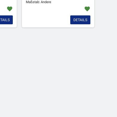
Maßstab: Andere
favorite
favorite
TAILS
DETAILS