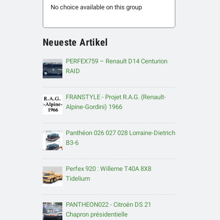
No choice available on this group
Neueste Artikel
PERFEX759 – Renault D14 Centurion
RAID
FRANSTYLE - Projet R.A.G. (Renault-
Alpine-Gordini) 1966
Panthéon 026 027 028 Lorraine-Dietrich
B3-6
Perfex 920 : Willeme T40A 8X8
Tidelium
PANTHEON022 - Citroën DS 21
Chapron présidentielle