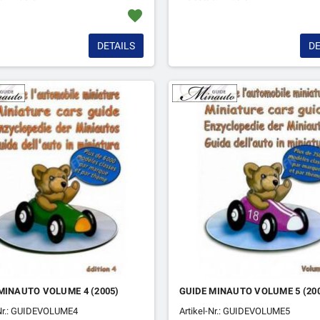
favorite
DETAILS
DE
MINAUTO VOLUME 4 (2005)
GUIDE MINAUTO VOLUME 5 (20
-Nr.: GUIDEVOLUME4
Artikel-Nr.: GUIDEVOLUME5