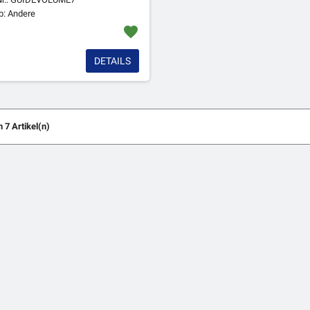
: Andere
favorite
DETAILS
n 7 Artikel(n)