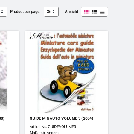



Product par page:
36
Ansicht
00)
GUIDE MINAUTO VOLUME 3 (2004)
Artikel-Nr.: GUIDEVOLUME3
Maßstab: Andere