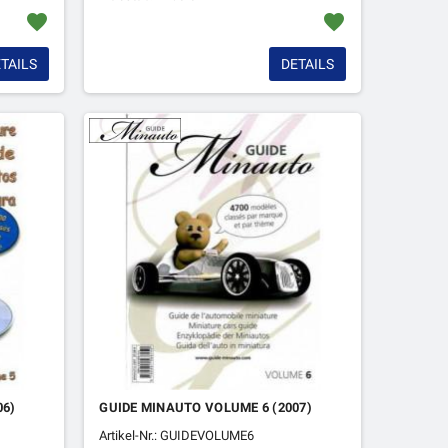
favorite
favorite
TAILS
DETAILS
06)
GUIDE MINAUTO VOLUME 6 (2007)
Artikel-Nr.: GUIDEVOLUME6