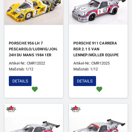
PORSCHE 956 LH 7
PORSCHE 911 CARRERA
PESCAROLO/LUDWIG/JOHANSSON
RSR 2.1 5 VAN
24H DU MANS 1984 1ER
LENNEP/MÜLLER EQUIPE
MARTINI 1000 KM BRAND
Artikel-Nr.: CMR12022
Artikel-Nr.: CMR12025
HATCH 1974
Maßstab: 1/12
Maßstab: 1/12
DETAILS
DETAILS
favorite
favorite