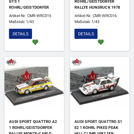
GTS 1
ROHRL/GEISTDORFER
ROHRL/GEISTDORFER
RALLYE HUNSRUCK 1978
RALLYE HESSEN 1981 1ER
1ER
Artikel-Nr.: CMR-WRC015
Artikel-Nr.: CMR-WRC016
Maßstab: 1/43
Maßstab: 1/43
DETAILS
DETAILS
favorite
favorite
AUDI SPORT QUATTRO A2
AUDI SPORT QUATTRO S1
1 ROHRL/GEISTDORFER
E2 1 ROHRL PIKES PEAK
RALLYE MONTE-CARLO
HILL CLIMB 1987 1ER