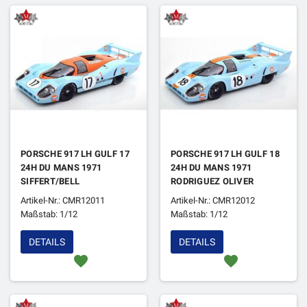
PORSCHE 917 LH GULF 17
PORSCHE 917 LH GULF 18
24H DU MANS 1971
24H DU MANS 1971
SIFFERT/BELL
RODRIGUEZ OLIVER
Artikel-Nr.: CMR12011
Artikel-Nr.: CMR12012
Maßstab: 1/12
Maßstab: 1/12
DETAILS
DETAILS
favorite
favorite