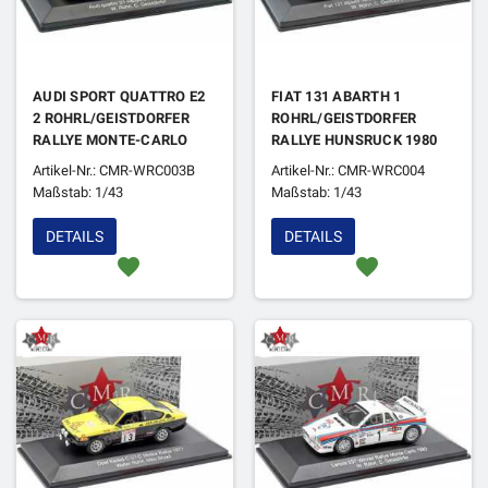
AUDI SPORT QUATTRO E2
FIAT 131 ABARTH 1
2 ROHRL/GEISTDORFER
ROHRL/GEISTDORFER
RALLYE MONTE-CARLO
RALLYE HUNSRUCK 1980
1986 4EME VERSION NUIT
1ER
Artikel-Nr.: CMR-WRC003B
Artikel-Nr.: CMR-WRC004
(EN REFABRICATION)
Maßstab: 1/43
Maßstab: 1/43
DETAILS
DETAILS
favorite
favorite