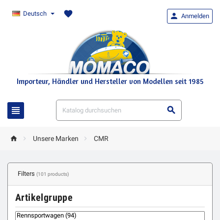
favorite
Deutsch

Anmelden
Importeur, Händler und Hersteller von Modellen seit 1985





Unsere Marken
CMR
Filters
(101 products)
Artikelgruppe