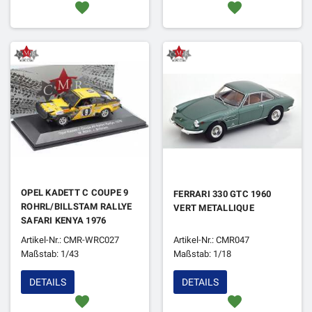
favorite
favorite
OPEL KADETT C COUPE 9
FERRARI 330 GTC 1960
ROHRL/BILLSTAM RALLYE
VERT METALLIQUE
SAFARI KENYA 1976
Artikel-Nr.: CMR-WRC027
Artikel-Nr.: CMR047
Maßstab: 1/43
Maßstab: 1/18
DETAILS
DETAILS
favorite
favorite