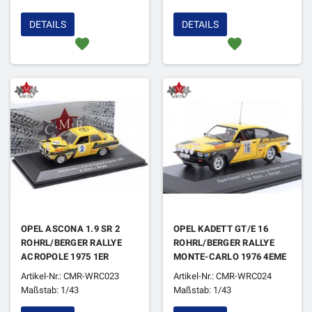
DETAILS
DETAILS
favorite
favorite
OPEL ASCONA 1.9 SR 2
OPEL KADETT GT/E 16
ROHRL/BERGER RALLYE
ROHRL/BERGER RALLYE
ACROPOLE 1975 1ER
MONTE-CARLO 1976 4EME
Artikel-Nr.: CMR-WRC023
Artikel-Nr.: CMR-WRC024
Maßstab: 1/43
Maßstab: 1/43