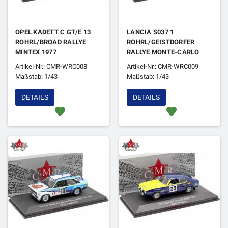
OPEL KADETT C GT/E 13
LANCIA S037 1
ROHRL/BROAD RALLYE
ROHRL/GEISTDORFER
MINTEX 1977
RALLYE MONTE-CARLO
1983 1ER
Artikel-Nr.: CMR-WRC008
Artikel-Nr.: CMR-WRC009
Maßstab: 1/43
Maßstab: 1/43
DETAILS
DETAILS
favorite
favorite