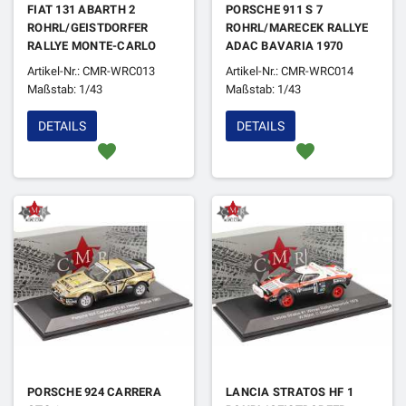
FIAT 131 ABARTH 2
PORSCHE 911 S 7
ROHRL/GEISTDORFER
ROHRL/MARECEK RALLYE
RALLYE MONTE-CARLO
ADAC BAVARIA 1970
1978 4EME
Artikel-Nr.: CMR-WRC013
Artikel-Nr.: CMR-WRC014
Maßstab: 1/43
Maßstab: 1/43
DETAILS
DETAILS
favorite
favorite
PORSCHE 924 CARRERA
LANCIA STRATOS HF 1