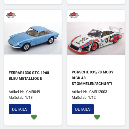
PORSCHE 935/78 MOBY
FERRARI 330 GTC 1960
DICK 43
BLEU METALLIQUE
STOMMELEN/SCHURTI
24H DU MANS 1978
Artikel-Nr.: CMR049
Artikel-Nr.: CMR12003
Maßstab: 1/18
Maßstab: 1/12
DETAILS
DETAILS
favorite
favorite