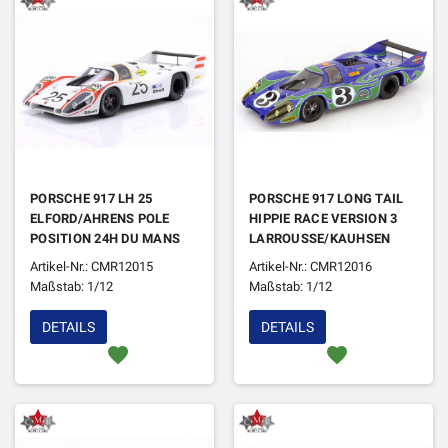
PORSCHE 917 LH 25
PORSCHE 917 LONG TAIL
ELFORD/AHRENS POLE
HIPPIE RACE VERSION 3
POSITION 24H DU MANS
LARROUSSE/KAUHSEN
1970
24H DU MANS 1970
Artikel-Nr.: CMR12015
Artikel-Nr.: CMR12016
Maßstab: 1/12
Maßstab: 1/12
DETAILS
DETAILS
favorite
favorite