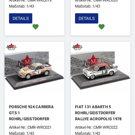
Artikel-Nr.: CMR-WRC019
Artikel-Nr.: CMR-WRC020
Maßstab: 1/43
Maßstab: 1/43
DETAILS
DETAILS
favorite
favorite
PORSCHE 924 CARRERA
FIAT 131 ABARTH 5
GTS 1
ROHRL/GEISTDORFER
ROHRL/GEISTDORFER
RALLYE ACROPOLIS 1978
RALLYE ANTIBES 1981
1ER
Artikel-Nr.: CMR-WRC021
Artikel-Nr.: CMR-WRC022
Maßstab: 1/43
Maßstab: 1/43