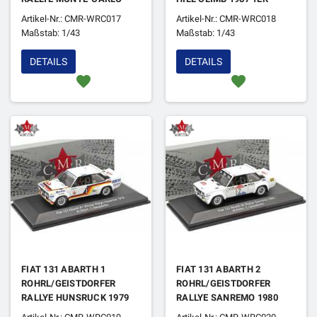
1984 (REFABRICATION)
Artikel-Nr.: CMR-WRC017
Artikel-Nr.: CMR-WRC018
Maßstab: 1/43
Maßstab: 1/43
DETAILS
DETAILS
favorite
favorite
FIAT 131 ABARTH 1
FIAT 131 ABARTH 2
ROHRL/GEISTDORFER
ROHRL/GEISTDORFER
RALLYE HUNSRUCK 1979
RALLYE SANREMO 1980
1ER
1ER