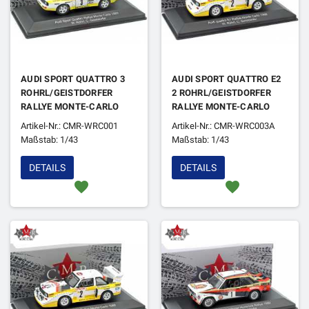
AUDI SPORT QUATTRO 3
AUDI SPORT QUATTRO E2
ROHRL/GEISTDORFER
2 ROHRL/GEISTDORFER
RALLYE MONTE-CARLO
RALLYE MONTE-CARLO
1985 2EME
1986 4EME (EN
Artikel-Nr.: CMR-WRC001
Artikel-Nr.: CMR-WRC003A
REFABRICATION)
Maßstab: 1/43
Maßstab: 1/43
DETAILS
DETAILS
favorite
favorite