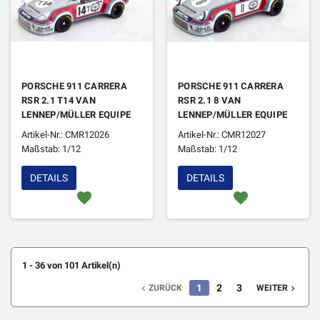
PORSCHE 911 CARRERA
PORSCHE 911 CARRERA
RSR 2.1 T14 VAN
RSR 2.1 8 VAN
LENNEP/MÜLLER EQUIPE
LENNEP/MÜLLER EQUIPE
MARTINI 1000 KM SPA
MARTINI NURBURGRING
Artikel-Nr.: CMR12026
Artikel-Nr.: CMR12027
1974
1974
Maßstab: 1/12
Maßstab: 1/12
DETAILS
DETAILS
favorite
favorite
1 - 36 von 101 Artikel(n)
1
2
3
ZURÜCK
WEITER

