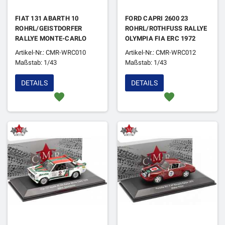
FIAT 131 ABARTH 10
FORD CAPRI 2600 23
ROHRL/GEISTDORFER
ROHRL/ROTHFUSS RALLYE
RALLYE MONTE-CARLO
OLYMPIA FIA ERC 1972
1980 1ER
Artikel-Nr.: CMR-WRC010
Artikel-Nr.: CMR-WRC012
Maßstab: 1/43
Maßstab: 1/43
DETAILS
DETAILS
favorite
favorite