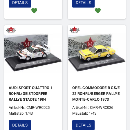
DETAILS
DETAILS
favorite
favorite
AUDI SPORT QUATTRO 1
OPEL COMMODORE B GS/E
ROHRL/GEISTDORFER
22 ROHRL/BERGER RALLYE
RALLYE STADTE 1984
MONTE-CARLO 1973
Artikel-Nr.: CMR-WRC025
Artikel-Nr.: CMR-WRC026
Maßstab: 1/43
Maßstab: 1/43
DETAILS
DETAILS