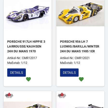
PORSCHE 917LH HIPPIE 3
PORSCHE 956 LH 7
LARROUSSE/KAUHSEN
LUDWIG/BARILLA/WINTER
24H DU MANS 1970
24H DU MANS 1985 1ER
Artikel-Nr.: CMR12017
Artikel-Nr.: CMR12021
Maßstab: 1/12
Maßstab: 1/12
DETAILS
DETAILS
favorite
favorite