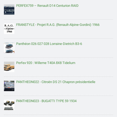
PERFEX759 – Renault D14 Centurion RAID
FRANSTYLE - Projet R.A.G. (Renault-Alpine-Gordini) 1966
Panthéon 026 027 028 Lorraine-Dietrich B3-6
Perfex 920 : Willeme T40A 8X8 Tidelium
PANTHEON022 - Citroën DS 21 Chapron présidentielle
PANTHEON023 - BUGATTI TYPE 59 1934