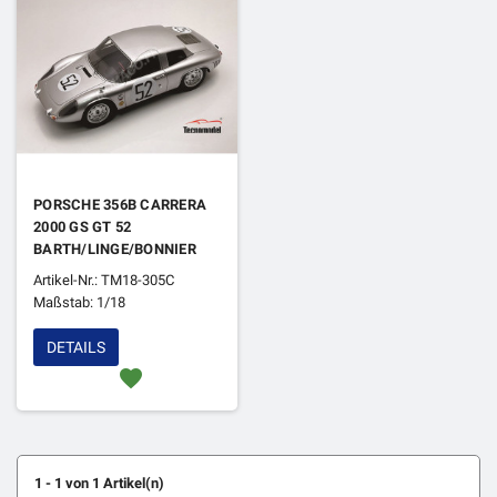
PORSCHE 356B CARRERA
2000 GS GT 52
BARTH/LINGE/BONNIER
2000 KM DE DAYTONE
Artikel-Nr.: TM18-305C
1964 6EME
Maßstab: 1/18
DETAILS
favorite
1 - 1 von 1 Artikel(n)