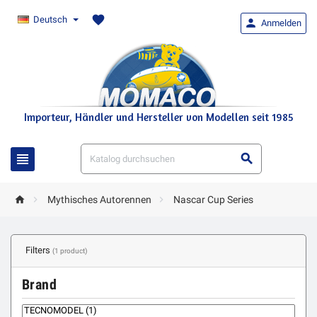
favorite
Deutsch

Anmelden
Importeur, Händler und Hersteller von Modellen seit 1985





Mythisches Autorennen
Nascar Cup Series
Filters
(1 product)
Brand