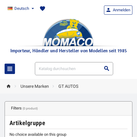
favorite
Deutsch

Anmelden
Importeur, Händler und Hersteller von Modellen seit 1985





Unsere Marken
GT AUTOS
Filters
(0 product)
Artikelgruppe
No choice available on this group