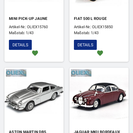
MINI PICK-UP JAUNE
FIAT 500 L ROUGE
Artikel-Nr.: OLIEX15760
Artikel-Nr.: OLIEX15850
Maßstab: 1/43
Maßstab: 1/43
DETAILS
DETAILS
favorite
favorite
ASTON MARTIN DB5
JAGUAR MKII BORDEAUX