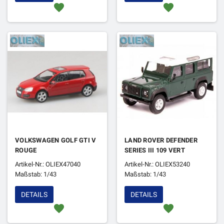
favorite
favorite
VOLKSWAGEN GOLF GTI V
LAND ROVER DEFENDER
ROUGE
SERIES III 109 VERT
Artikel-Nr.: OLIEX47040
Artikel-Nr.: OLIEX53240
Maßstab: 1/43
Maßstab: 1/43
DETAILS
DETAILS
favorite
favorite