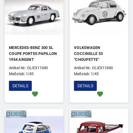
MERCEDES-BENZ 300 SL
VOLKSWAGEN
COUPE PORTES PAPILLON
COCCINELLE 53
1954 ARGENT
"CHOUPETTE"
Artikel-Nr.: OLIEX11040
Artikel-Nr.: OLIEX11840
Maßstab: 1/43
Maßstab: 1/43
DETAILS
DETAILS
favorite
favorite