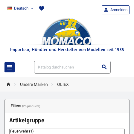
favorite
Deutsch

Anmelden
Importeur, Händler und Hersteller von Modellen seit 1985





Unsere Marken
OLIEX
Filters
(25 products)
Artikelgruppe