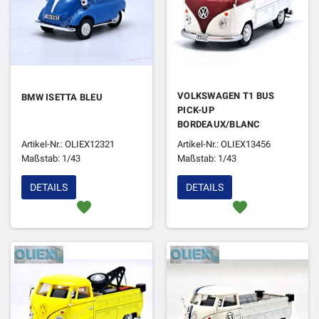
VOLKSWAGEN T1 BUS
BMW ISETTA BLEU
PICK-UP
BORDEAUX/BLANC
Artikel-Nr.: OLIEX12321
Artikel-Nr.: OLIEX13456
Maßstab: 1/43
Maßstab: 1/43
DETAILS
DETAILS
favorite
favorite