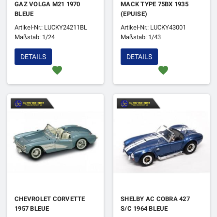
GAZ VOLGA M21 1970
MACK TYPE 75BX 1935
BLEUE
(EPUISE)
Artikel-Nr.: LUCKY24211BL
Artikel-Nr.: LUCKY43001
Maßstab: 1/24
Maßstab: 1/43
DETAILS
DETAILS
favorite
favorite
CHEVROLET CORVETTE
SHELBY AC COBRA 427
1957 BLEUE
S/C 1964 BLEUE