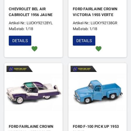
CHEVROLET BEL AIR
FORD FAIRLAINE CROWN
CABRIOLET 1956 JAUNE
VICTORIA 1955 VERTE
Artikel-Nr.: LUCKY92128YL
Artikel-Nr.: LUCKY92138GR
Maßstab: 1/18
Maßstab: 1/18
DETAILS
DETAILS
favorite
favorite
FORD FAIRLAINE CROWN
FORD F-100 PICK UP 1953