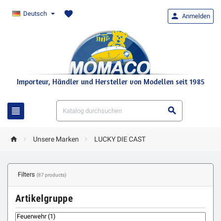
favorite
Deutsch

Anmelden
Importeur, Händler und Hersteller von Modellen seit 1985





Unsere Marken
LUCKY DIE CAST
Filters
(87 products)
Artikelgruppe