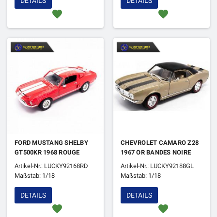
DETAILS
DETAILS
favorite
favorite
FORD MUSTANG SHELBY
CHEVROLET CAMARO Z28
GT500KR 1968 ROUGE
1967 OR BANDES NOIRE
Artikel-Nr.: LUCKY92168RD
Artikel-Nr.: LUCKY92188GL
Maßstab: 1/18
Maßstab: 1/18
DETAILS
DETAILS
favorite
favorite