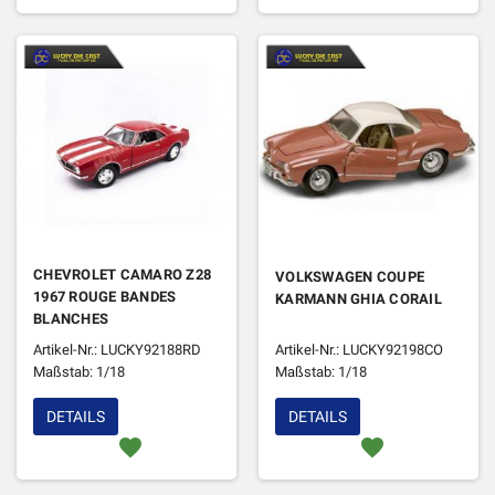
CHEVROLET CAMARO Z28
VOLKSWAGEN COUPE
1967 ROUGE BANDES
KARMANN GHIA CORAIL
BLANCHES
Artikel-Nr.: LUCKY92188RD
Artikel-Nr.: LUCKY92198CO
Maßstab: 1/18
Maßstab: 1/18
DETAILS
DETAILS
favorite
favorite