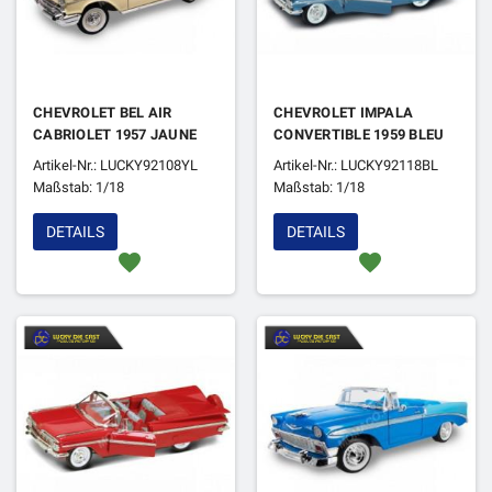
CHEVROLET BEL AIR
CHEVROLET IMPALA
CABRIOLET 1957 JAUNE
CONVERTIBLE 1959 BLEU
Artikel-Nr.: LUCKY92108YL
Artikel-Nr.: LUCKY92118BL
Maßstab: 1/18
Maßstab: 1/18
DETAILS
DETAILS
favorite
favorite