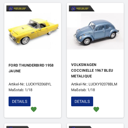
VOLKSWAGEN
FORD THUNDERBIRD 1958
COCCINELLE 1967 BLEU
JAUNE
METALIQUE
Artikel-Nr.: LUCKY92068YL
Artikel-Nr.: LUCKY92078BLM
Maßstab: 1/18
Maßstab: 1/18
DETAILS
DETAILS
favorite
favorite