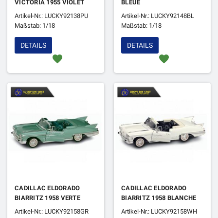
VICTORIA 1955 VIOLET
BLEUE
Artikel-Nr.: LUCKY92138PU
Artikel-Nr.: LUCKY92148BL
Maßstab: 1/18
Maßstab: 1/18
DETAILS
DETAILS
favorite
favorite
CADILLAC ELDORADO
CADILLAC ELDORADO
BIARRITZ 1958 VERTE
BIARRITZ 1958 BLANCHE
Artikel-Nr.: LUCKY92158GR
Artikel-Nr.: LUCKY92158WH