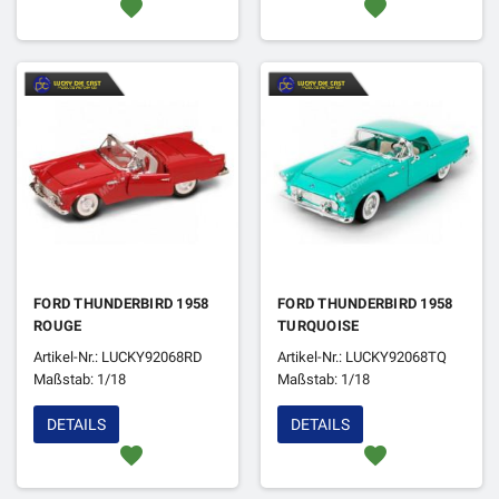
favorite
favorite
FORD THUNDERBIRD 1958
FORD THUNDERBIRD 1958
ROUGE
TURQUOISE
Artikel-Nr.: LUCKY92068RD
Artikel-Nr.: LUCKY92068TQ
Maßstab: 1/18
Maßstab: 1/18
DETAILS
DETAILS
favorite
favorite