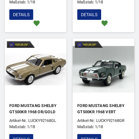
Maßstab: 1/18
Maßstab: 1/18
DETAILS
DETAILS
favorite
favorite
FORD MUSTANG SHELBY
FORD MUSTANG SHELBY
GT500KR 1968 OR/GOLD
GT500KR 1968 VERT
Artikel-Nr.: LUCKY92168GL
Artikel-Nr.: LUCKY92168GR
Maßstab: 1/18
Maßstab: 1/18