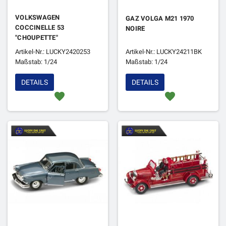
VOLKSWAGEN
GAZ VOLGA M21 1970
COCCINELLE 53
NOIRE
"CHOUPETTE"
Artikel-Nr.: LUCKY2420253
Artikel-Nr.: LUCKY24211BK
Maßstab: 1/24
Maßstab: 1/24
DETAILS
DETAILS
favorite
favorite