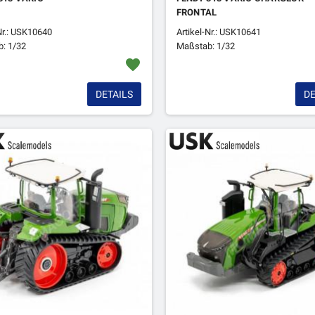
FRONTAL
Nr.: USK10640
Artikel-Nr.: USK10641
: 1/32
Maßstab: 1/32
favorite
DETAILS
DE