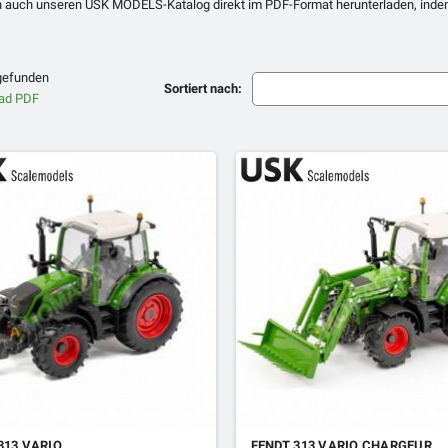
 auch unseren USK MODELS-Katalog direkt im PDF-Format herunterladen, indem 
 gefunden
Sortiert nach:
313 VARIO
FENDT 313 VARIO CHARGEUR