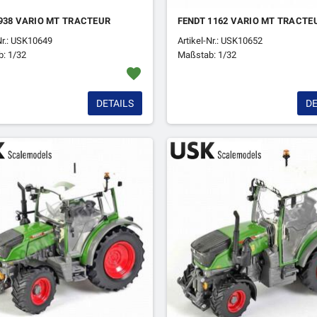
938 VARIO MT TRACTEUR
FENDT 1162 VARIO MT TRACTE
Nr.: USK10649
Artikel-Nr.: USK10652
: 1/32
Maßstab: 1/32
favorite
DETAILS
DE