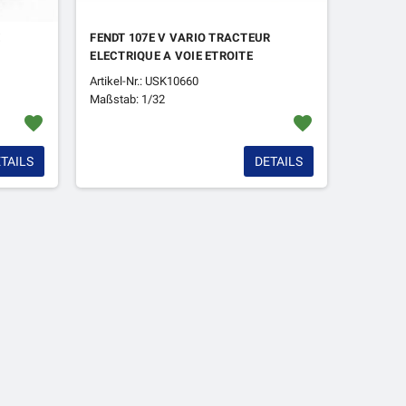
E
FENDT 107E V VARIO TRACTEUR
ELECTRIQUE A VOIE ETROITE
Artikel-Nr.: USK10660
Maßstab: 1/32
favorite
favorite
TAILS
DETAILS