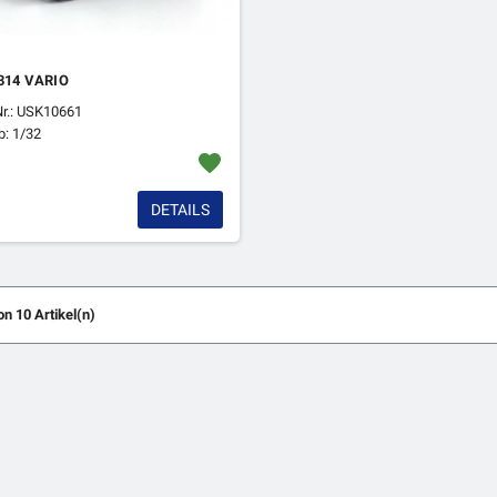
314 VARIO
Nr.: USK10661
: 1/32
favorite
DETAILS
on 10 Artikel(n)