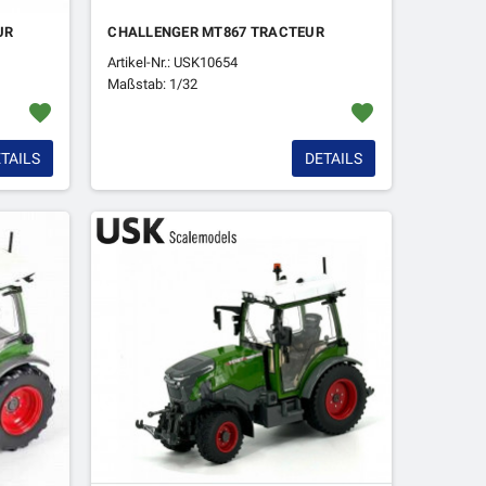
UR
CHALLENGER MT867 TRACTEUR
Artikel-Nr.: USK10654
Maßstab: 1/32
favorite
favorite
TAILS
DETAILS