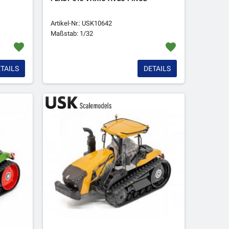
Artikel-Nr.: USK10642
Maßstab: 1/32
favorite
favorite
TAILS
DETAILS