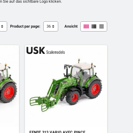
Sie auf das sichtbare Logo klicken.



Product par page:
36
Ansicht
FENDT 313 VARIO AVEC PINCE