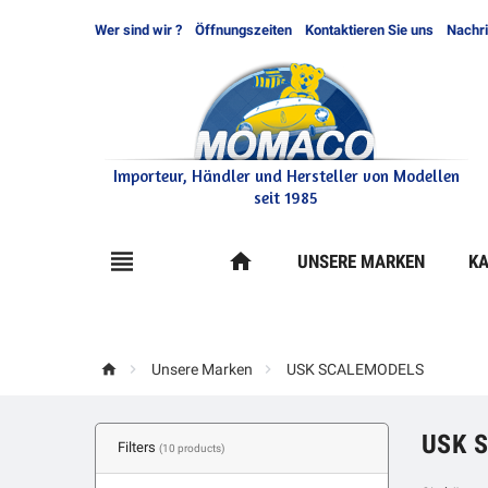
Wer sind wir ?
Öffnungszeiten
Kontaktieren Sie uns
Nachr
Importeur, Händler und Hersteller von Modellen
seit 1985

home
UNSERE MARKEN
KA



Unsere Marken
USK SCALEMODELS
USK 
Filters
(10 products)