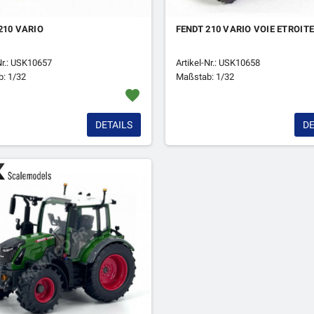
210 VARIO
FENDT 210 VARIO VOIE ETROIT
Nr.: USK10657
Artikel-Nr.: USK10658
: 1/32
Maßstab: 1/32
favorite
DETAILS
DE