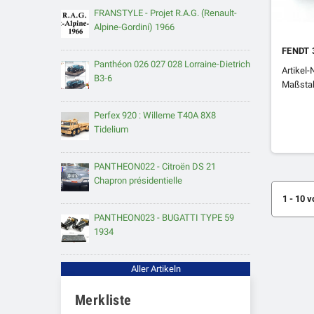
FRANSTYLE - Projet R.A.G. (Renault-
Alpine-Gordini) 1966
FENDT 
Panthéon 026 027 028 Lorraine-Dietrich
Artikel-
B3-6
Maßstab
Perfex 920 : Willeme T40A 8X8
Tidelium
PANTHEON022 - Citroën DS 21
Chapron présidentielle
1 - 10 v
PANTHEON023 - BUGATTI TYPE 59
1934
Aller Artikeln
Merkliste