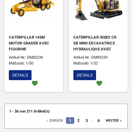
CATERPILLAR 140M
CATERPILLAR 308E2 CR
MOTOR GRADER AVEC
SB MINI EXCAVATRICE
FIGURINE
HYDRAULIQUE AVEC
FIGURINE
Artikel-Nr.: DM85236
Artikel-Nr.: DM85239
Maßstab: 1/50
Maßstab: 1/32
DETAILS
DETAILS
favorite
favorite
1 - 36 von 211 Artikel(n)
…
1
2
3
6
ZURÜCK
WEITER

