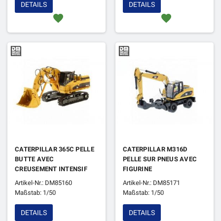
DETAILS
DETAILS
favorite
favorite
CATERPILLAR 365C PELLE
CATERPILLAR M316D
BUTTE AVEC
PELLE SUR PNEUS AVEC
CREUSEMENT INTENSIF
FIGURINE
ET FIGURINE
Artikel-Nr.: DM85160
Artikel-Nr.: DM85171
Maßstab: 1/50
Maßstab: 1/50
DETAILS
DETAILS