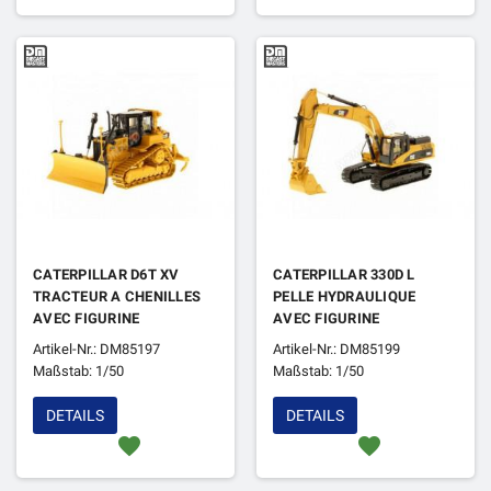
CATERPILLAR D6T XV
CATERPILLAR 330D L
TRACTEUR A CHENILLES
PELLE HYDRAULIQUE
AVEC FIGURINE
AVEC FIGURINE
Artikel-Nr.: DM85197
Artikel-Nr.: DM85199
Maßstab: 1/50
Maßstab: 1/50
DETAILS
DETAILS
favorite
favorite