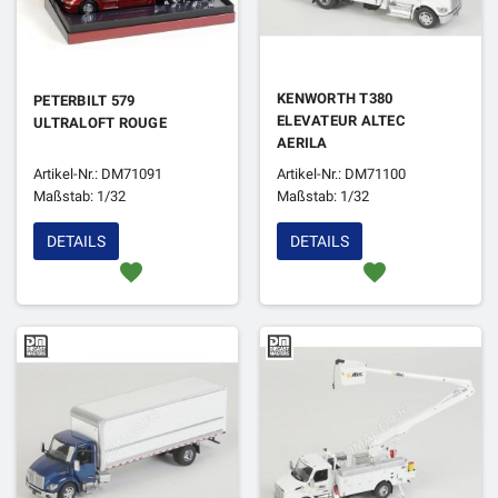
KENWORTH T380
PETERBILT 579
ELEVATEUR ALTEC
ULTRALOFT ROUGE
AERILA
Artikel-Nr.: DM71091
Artikel-Nr.: DM71100
Maßstab: 1/32
Maßstab: 1/32
DETAILS
DETAILS
favorite
favorite