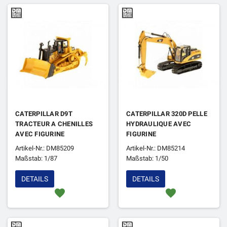
CATERPILLAR D9T
CATERPILLAR 320D PELLE
TRACTEUR A CHENILLES
HYDRAULIQUE AVEC
AVEC FIGURINE
FIGURINE
Artikel-Nr.: DM85209
Artikel-Nr.: DM85214
Maßstab: 1/87
Maßstab: 1/50
DETAILS
DETAILS
favorite
favorite