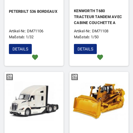
KENWORTH T680
PETERBILT 536 BORDEAUX
TRACTEUR TANDEM AVEC
CABINE COUCHETTE A
TOIT SURELEVE BLEU
Artikel-Nr.: DM71106
Artikel-Nr.: DM71108
METALLISE
Maßstab: 1/32
Maßstab: 1/50
DETAILS
DETAILS
favorite
favorite