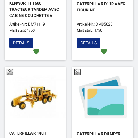
KENWORTH T680
CATERPILLAR D11R AVEC
TRACTEUR TANDEM AVEC
FIGURINE
CABINE COUCHETTE A
TOIT SURELEVE BLANC
Artikel-Nr.: DM71119
Artikel-Nr.: DM85025
Maßstab: 1/50
Maßstab: 1/50
DETAILS
DETAILS
favorite
favorite
CATERPILLAR 140H
CATERPILLAR DUMPER