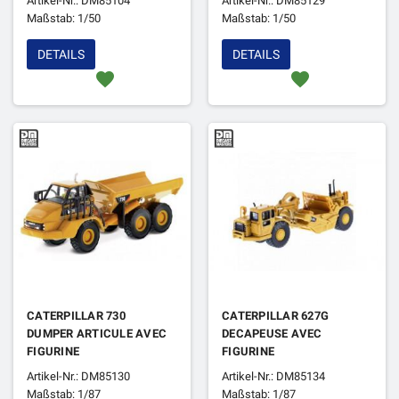
Artikel-Nr.: DM85104
Artikel-Nr.: DM85129
Maßstab: 1/50
Maßstab: 1/50
DETAILS
DETAILS
favorite
favorite
CATERPILLAR 730
CATERPILLAR 627G
DUMPER ARTICULE AVEC
DECAPEUSE AVEC
FIGURINE
FIGURINE
Artikel-Nr.: DM85130
Artikel-Nr.: DM85134
Maßstab: 1/87
Maßstab: 1/87