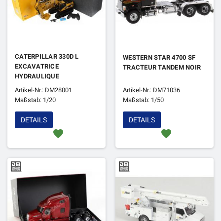
CATERPILLAR 330D L
WESTERN STAR 4700 SF
EXCAVATRICE
TRACTEUR TANDEM NOIR
HYDRAULIQUE
(RADIOCOMMANDE)
Artikel-Nr.: DM28001
Artikel-Nr.: DM71036
Maßstab: 1/20
Maßstab: 1/50
DETAILS
DETAILS
favorite
favorite