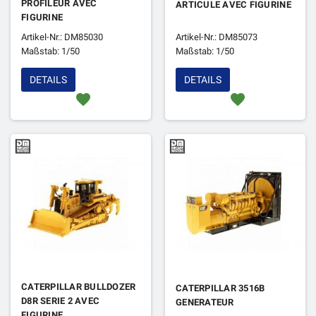
PROFILEUR AVEC
ARTICULE AVEC FIGURINE
FIGURINE
Artikel-Nr.: DM85030
Artikel-Nr.: DM85073
Maßstab: 1/50
Maßstab: 1/50
DETAILS
DETAILS
favorite
favorite
CATERPILLAR BULLDOZER
CATERPILLAR 3516B
D8R SERIE 2 AVEC
GENERATEUR
FIGURINE