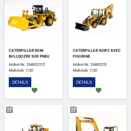
CATERPILLAR 854K
CATERPILLAR 420F2 AVEC
BULLDOZER SUR PNEU
FIGURINE
Artikel-Nr.: DM85231C
Artikel-Nr.: DM85233
Maßstab: 1/50
Maßstab: 1/50
DETAILS
DETAILS
favorite
favorite