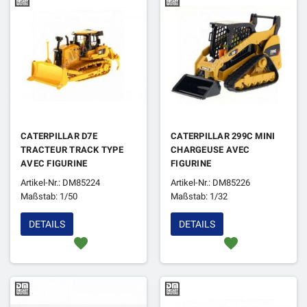
CATERPILLAR D7E
CATERPILLAR 299C MINI
TRACTEUR TRACK TYPE
CHARGEUSE AVEC
AVEC FIGURINE
FIGURINE
Artikel-Nr.: DM85224
Artikel-Nr.: DM85226
Maßstab: 1/50
Maßstab: 1/32
DETAILS
DETAILS
favorite
favorite