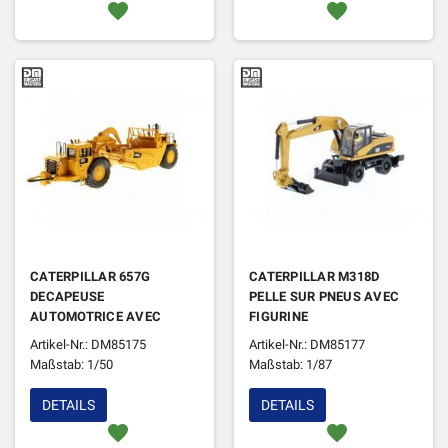
favorite
favorite
CATERPILLAR 657G
CATERPILLAR M318D
DECAPEUSE
PELLE SUR PNEUS AVEC
AUTOMOTRICE AVEC
FIGURINE
FIGURINE
Artikel-Nr.: DM85175
Artikel-Nr.: DM85177
Maßstab: 1/50
Maßstab: 1/87
DETAILS
DETAILS
favorite
favorite