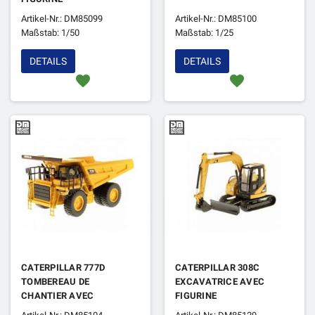
Artikel-Nr.: DM85099
Artikel-Nr.: DM85100
Maßstab: 1/50
Maßstab: 1/25
DETAILS
DETAILS
favorite
favorite
CATERPILLAR 777D
CATERPILLAR 308C
TOMBEREAU DE
EXCAVATRICE AVEC
CHANTIER AVEC
FIGURINE
FIGURINE