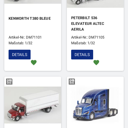
PETERBILT 536
KENWORTH T380 BLEUE
ELEVATEUR ALTEC
AERILA
Artikel-Nr.: DM71101
Artikel-Nr.: DM71105
Maßstab: 1/32
Maßstab: 1/32
DETAILS
DETAILS
favorite
favorite