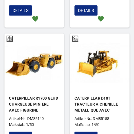
DETAILS
DETAILS
favorite
favorite
CATERPILLAR R1700 GLHD
CATERPILLAR D10T
CHARGEUSE MINIERE
TRACTEUR A CHENILLE
AVEC FIGURINE
METALLIQUE AVEC
FIGURINE
Artikel-Nr.: DM85140
Artikel-Nr.: DM85158
Maßstab: 1/50
Maßstab: 1/50