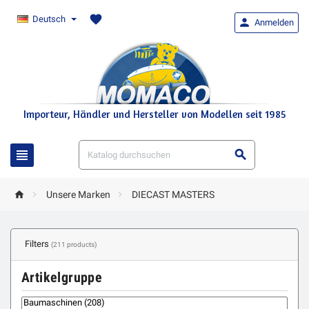
favorite
Deutsch

Anmelden
Importeur, Händler und Hersteller von Modellen seit 1985





Unsere Marken
DIECAST MASTERS
Filters
(211 products)
Artikelgruppe