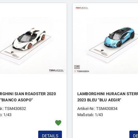
GHINI SIAN ROADSTER 2020
LAMBORGHINI HURACAN STER
"BIANCO ASOPO"
2023 BLEU "BLU AEGIR"
-Nr.: TSM430832
Artikel-Nr.: TSM430834
: 1/43
Maßstab: 1/43
favorite
DETAILS
DE