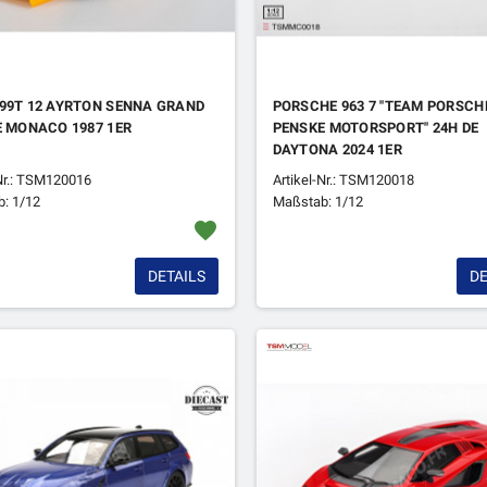
99T 12 AYRTON SENNA GRAND
PORSCHE 963 7 "TEAM PORSCH
E MONACO 1987 1ER
PENSKE MOTORSPORT" 24H DE
DAYTONA 2024 1ER
-Nr.: TSM120016
Artikel-Nr.: TSM120018
: 1/12
Maßstab: 1/12
favorite
DETAILS
DE