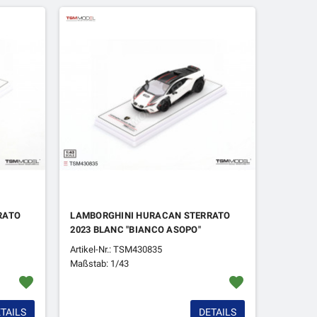
RATO
LAMBORGHINI HURACAN STERRATO
2023 BLANC "BIANCO ASOPO"
Artikel-Nr.: TSM430835
Maßstab: 1/43
favorite
favorite
TAILS
DETAILS