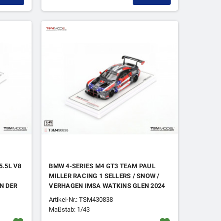
5.5L V8
BMW 4-SERIES M4 GT3 TEAM PAUL
MILLER RACING 1 SELLERS / SNOW /
N DER
VERHAGEN IMSA WATKINS GLEN 2024
24 1ER
Artikel-Nr.: TSM430838
Maßstab: 1/43