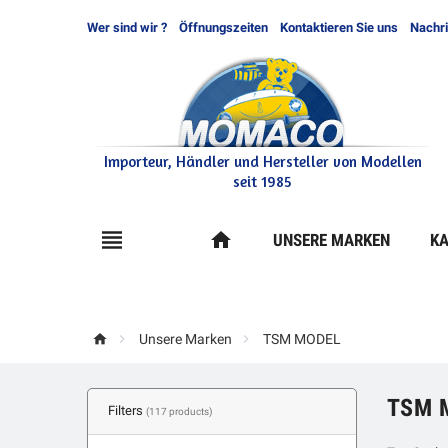
Wer sind wir ?
Öffnungszeiten
Kontaktieren Sie uns
Nachr
Importeur, Händler und Hersteller von Modellen
seit 1985

home
UNSERE MARKEN
KA



Unsere Marken
TSM MODEL
TSM 
Filters
(117 products)