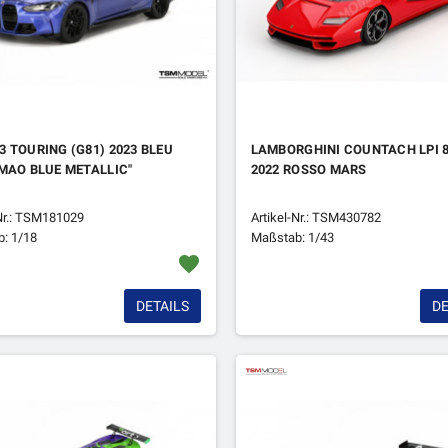
 TOURING (G81) 2023 BLEU
LAMBORGHINI COUNTACH LPI 8
MAO BLUE METALLIC"
2022 ROSSO MARS
-Nr.: TSM181029
Artikel-Nr.: TSM430782
: 1/18
Maßstab: 1/43
favorite
DETAILS
DE