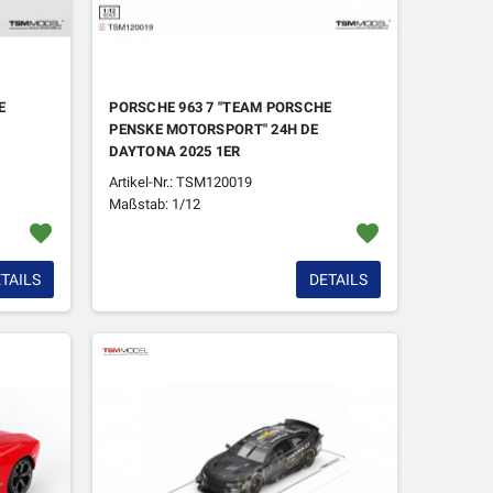
E
PORSCHE 963 7 "TEAM PORSCHE
PENSKE MOTORSPORT" 24H DE
DAYTONA 2025 1ER
Artikel-Nr.: TSM120019
Maßstab: 1/12
favorite
favorite
TAILS
DETAILS