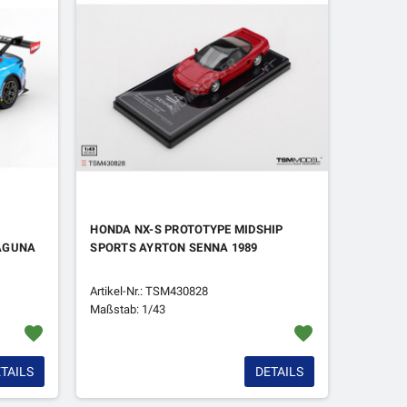
HONDA NX-S PROTOTYPE MIDSHIP
AGUNA
SPORTS AYRTON SENNA 1989
Artikel-Nr.: TSM430828
Maßstab: 1/43
favorite
favorite
TAILS
DETAILS