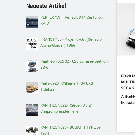
Neueste Artikel
PERFEX759 – Renault D14 Centurion
RAID
FRANSTYLE - Projet R.A.G. (Renault-
Alpine-Gordini) 1966
Panthéon 026 027 028 Lorraine-Dietrich
B3-6
FORD M
MULTI
Perfex 920 : Willeme T40A 8X8
SECA 2
Tidelium
Artikel
Maßstab
PANTHEON022 - Citroën DS 21
Chapron présidentielle
PANTHEON023 - BUGATTI TYPE 59
1934