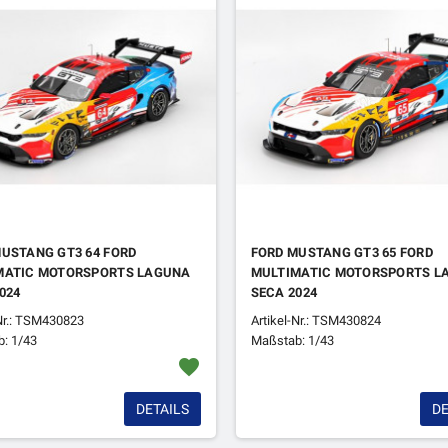
USTANG GT3 64 FORD
FORD MUSTANG GT3 65 FORD
MATIC MOTORSPORTS LAGUNA
MULTIMATIC MOTORSPORTS L
024
SECA 2024
-Nr.: TSM430823
Artikel-Nr.: TSM430824
: 1/43
Maßstab: 1/43
favorite
DETAILS
DE