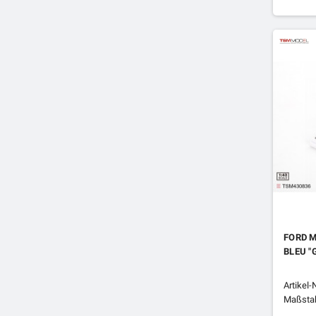
FORD 
BLEU "
Artikel
Maßstab