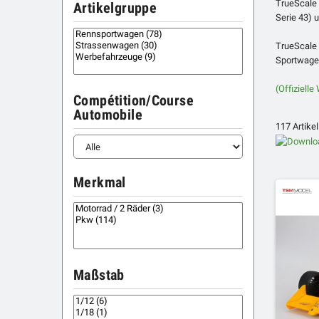
TrueScale 
Artikelgruppe
Serie 43) 
TrueScale 
Sportwage
(Offiziell
Compétition/Course
Automobile
117 Artike
Merkmal
Maßstab