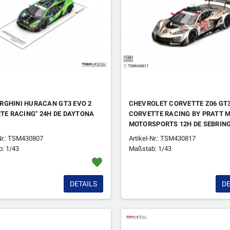
RGHINI HURACAN GT3 EVO 2
CHEVROLET CORVETTE Z06 GT3
RTE RACING" 24H DE DAYTONA
CORVETTE RACING BY PRATT M
MOTORSPORTS 12H DE SEBRING
-Nr.: TSM430807
Artikel-Nr.: TSM430817
: 1/43
Maßstab: 1/43
favorite
DETAILS
DE