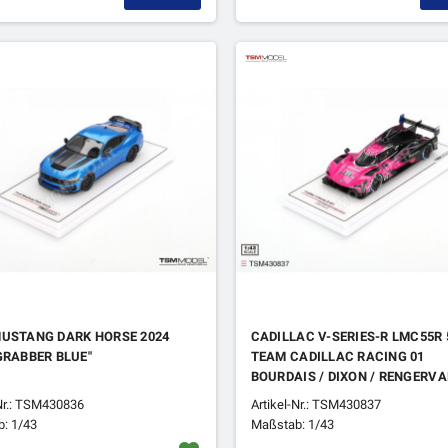
MUSTANG DARK HORSE 2024
CADILLAC V-SERIES-R LMC55R 
GRABBER BLUE"
TEAM CADILLAC RACING 01
BOURDAIS / DIXON / RENGERVA
ZANDE IMSA PETIT LE MANS 20
-Nr.: TSM430836
Artikel-Nr.: TSM430837
: 1/43
Maßstab: 1/43