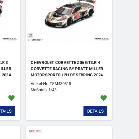
.R 3
CHEVROLET CORVETTE Z06 GT3.R 4
ILLER
CORVETTE RACING BY PRATT MILLER
 2024
MOTORSPORTS 12H DE SEBRING 2024
Artikel-Nr.: TSM430818
Maßstab: 1/43
favorite
favorite
TAILS
DETAILS