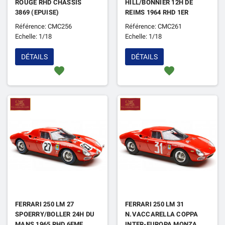
ROUGE RHD CHASSIS
HILL/BONNIER 12H DE
3869 (EPUISE)
REIMS 1964 RHD 1ER
CHASSIS 5895 (EPUISE)
Référence: CMC256
Référence: CMC261
Echelle: 1/18
Echelle: 1/18
DÉTAILS
DÉTAILS
favorite
favorite
FERRARI 250 LM 27
FERRARI 250 LM 31
SPOERRY/BOLLER 24H DU
N.VACCARELLA COPPA
MANS 1965 RHD 6EME
INTER-EUROPA MONZA