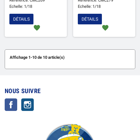
Référence: CMC269
Référence: CMC279
(EPUISE)
Echelle: 1/18
Echelle: 1/18
DÉTAILS
DÉTAILS
favorite
favorite
Affichage 1-10 de 10 article(s)
NOUS SUIVRE
Facebook
Instagram