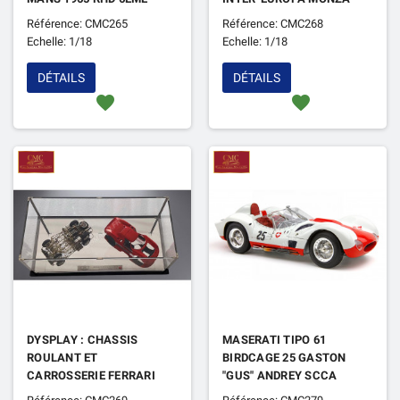
CHASSIS 6119 (EPUISE)
1964 RHD 1ER CHASSIS
Référence: CMC265
Référence: CMC268
5899 (EPUISE)
Echelle: 1/18
Echelle: 1/18
DÉTAILS
DÉTAILS
favorite
favorite
DYSPLAY : CHASSIS
MASERATI TIPO 61
ROULANT ET
BIRDCAGE 25 GASTON
CARROSSERIE FERRARI
"GUS" ANDREY SCCA
250 LM (EPUISE)
PENSACOLA 1960 1ER