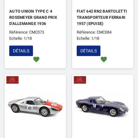
AUTO UNION TYPE C 4
FIAT 642 RN2 BARTOLETTI
ROSEMEYER GRAND PRIX
TRANSPORTEUR FERRARI
D'ALLEMANGE 1936
1957 (EPUISE)
(EPUISE)
Référence: CMC073
Référence: CMC084
Echelle: 1/18
Echelle: 1/18
DÉTAILS
DÉTAILS
favorite
favorite