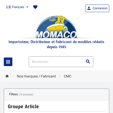
favorite
Français

Connexion
Importateur, Distributeur et Fabricant de modèles réduits
depuis 1985





Nos marques / Fabricant
CMC
Filtres
(10 produits)
Groupe Article