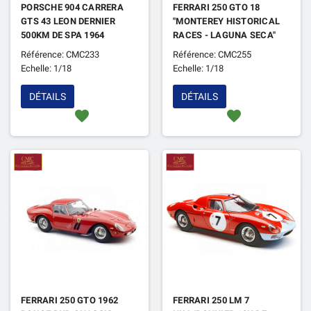
PORSCHE 904 CARRERA
FERRARI 250 GTO 18
GTS 43 LEON DERNIER
"MONTEREY HISTORICAL
500KM DE SPA 1964
RACES - LAGUNA SECA"
(EPUISE)
2004 LHD CHASSIS 4219
Référence: CMC233
Référence: CMC255
(EPUISE)
Echelle: 1/18
Echelle: 1/18
DÉTAILS
DÉTAILS
favorite
favorite
FERRARI 250 GTO 1962
FERRARI 250 LM 7