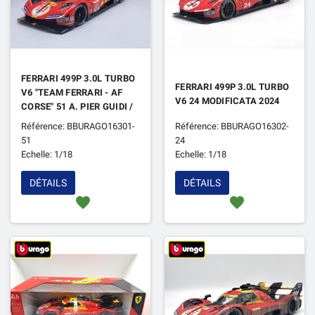
FERRARI 499P 3.0L TURBO
FERRARI 499P 3.0L TURBO
V6 "TEAM FERRARI - AF
V6 24 MODIFICATA 2024
CORSE" 51 A. PIER GUIDI /
JAMES CALADO /
Référence: BBURAGO16301-
Référence: BBURAGO16302-
ANTONIO GIOVINAZZI
51
24
24H DU MANS 2023 1ER
Echelle: 1/18
Echelle: 1/18
DÉTAILS
DÉTAILS
favorite
favorite