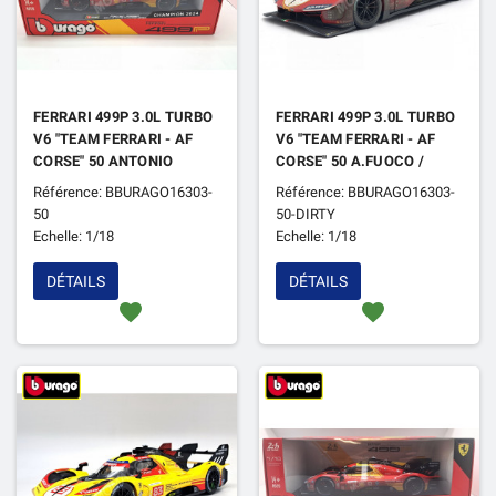
FERRARI 499P 3.0L TURBO
FERRARI 499P 3.0L TURBO
V6 "TEAM FERRARI - AF
V6 "TEAM FERRARI - AF
CORSE" 50 ANTONIO
CORSE" 50 A.FUOCO /
FUOCO / MIGUEL MOLINA
M.MOLINA / N.NIELSEN
Référence: BBURAGO16303-
Référence: BBURAGO16303-
/ NICKLAS NIELSEN 24H
24H DU MANS 2024 1ER
50
50-DIRTY
DU MANS 2024 1ER
VERSION SALIE
Echelle: 1/18
Echelle: 1/18
DÉTAILS
DÉTAILS
favorite
favorite