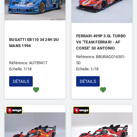
FERRARI 499P 3.0L TURBO
BUGATTI EB110 34 24H DU
V6 "TEAM FERRARI - AF
MANS 1994
CORSE" 50 ANTONIO
FUOCO / MIGUEL MOLINA
Référence: BBURAGO16301-
/ NICKLAS NIELSEN 24H
Référence: AUT89417
50
DU MANS 2023 5EME
Echelle: 1/18
Echelle: 1/18
DÉTAILS
DÉTAILS
favorite
favorite