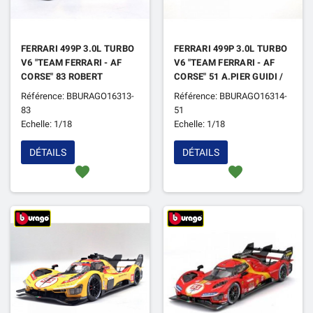
FERRARI 499P 3.0L TURBO
FERRARI 499P 3.0L TURBO
V6 "TEAM FERRARI - AF
V6 "TEAM FERRARI - AF
CORSE" 83 ROBERT
CORSE" 51 A.PIER GUIDI /
KUBICA / ROBERT
J.CALADO /
Référence: BBURAGO16313-
Référence: BBURAGO16314-
SHWARTZMAN / YIFEI YE
A.GIOVINAZZI 24H DU
83
51
24H DU MANS 2024
MANS 2024 3EME
Echelle: 1/18
Echelle: 1/18
(VITRINE)
(VITRINE)
DÉTAILS
DÉTAILS
favorite
favorite