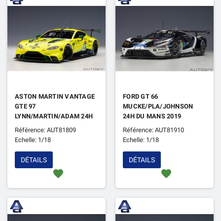
ASTON MARTIN VANTAGE
FORD GT 66
GTE 97
MUCKE/PLA/JOHNSON
LYNN/MARTIN/ADAM 24H
24H DU MANS 2019
DU MANS PRO 2018
Référence: AUT81809
Référence: AUT81910
Echelle: 1/18
Echelle: 1/18
DÉTAILS
DÉTAILS
favorite
favorite