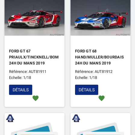
FORD GT 67
FORD GT 68
PRIAULX/TINCKNELL/BOMARITO
HAND/MULLER/BOURDAIS
24H DU MANS 2019
24H DU MANS 2019
Référence: AUT81911
Référence: AUT81912
Echelle: 1/18
Echelle: 1/18
DÉTAILS
DÉTAILS
favorite
favorite