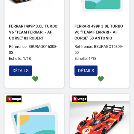
FERRARI 499P 3.0L TURBO
FERRARI 499P 3.0L TURBO
V6 "TEAM FERRARI - AF
V6 "TEAM FERRARI - AF
CORSE" 83 ROBERT
CORSE" 50 ANTONIO
KUBICA / PHIL HANSON /
FUOCO / MIGUEL MOLINA
Référence: BBURAGO16308-
Référence: BBURAGO16309-
YIFEI YE 24H DU MANS
/ NICKLAS NIELSEN 24H
83
50
2025 1ER
DU MANS 2026
Echelle: 1/18
Echelle: 1/18
DÉTAILS
DÉTAILS
favorite
favorite