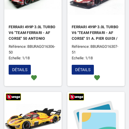
FERRARI 499P 3.0L TURBO
FERRARI 499P 3.0L TURBO
V6 "TEAM FERRARI - AF
V6 "TEAM FERRARI - AF
CORSE" 50 ANTONIO
CORSE" 51 A. PIER GUIDI /
FUOCO / MIGUEL MOLINA
JAMES CALADO /
Référence: BBURAGO16306-
Référence: BBURAGO16307-
/ NICKLAS NIELSEN 24H
ANTONIO GIOVINAZZI
50
51
DU MANS 2025
24H DU MANS 2025 3EME
Echelle: 1/18
Echelle: 1/18
DÉTAILS
DÉTAILS
favorite
favorite