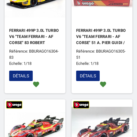
FERRARI 499P 3.0L TURBO
FERRARI 499P 3.0L TURBO
V6 "TEAM FERRARI - AF
V6 "TEAM FERRARI - AF
CORSE" 83 ROBERT
CORSE" 51 A. PIER GUIDI /
KUBICA / ROBERT
JAMES CALADO /
Référence: BBURAGO16304-
Référence: BBURAGO16305-
SHWARTZMAN / YIFEI YE
ANTONIO GIOVINAZZI
83
51
24H DU MANS 2024
24H DU MANS 2024 3EME
Echelle: 1/18
Echelle: 1/18
DÉTAILS
DÉTAILS
favorite
favorite