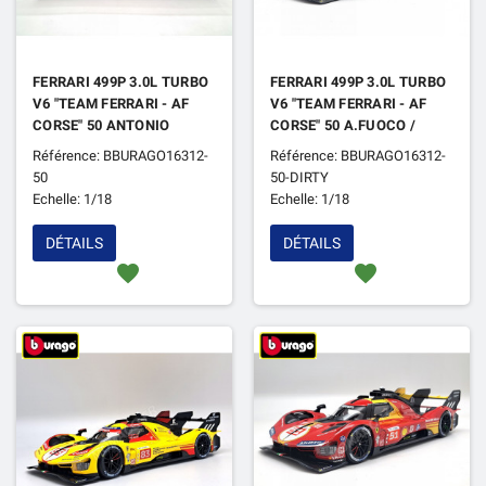
FERRARI 499P 3.0L TURBO
FERRARI 499P 3.0L TURBO
V6 "TEAM FERRARI - AF
V6 "TEAM FERRARI - AF
CORSE" 50 ANTONIO
CORSE" 50 A.FUOCO /
FUOCO / MIGUEL MOLINA
M.MOLINA / N.NIELSEN
Référence: BBURAGO16312-
Référence: BBURAGO16312-
/ NICKLAS NIELSEN 24H
24H DU MANS 2024 1ER
50
50-DIRTY
DU MANS 2024 1ER
VERSION SALIE
Echelle: 1/18
Echelle: 1/18
DÉTAILS
DÉTAILS
favorite
favorite