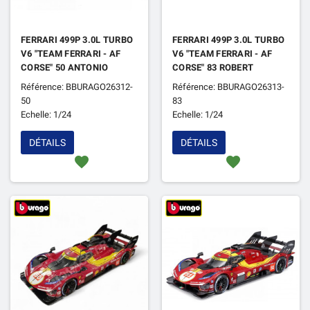
FERRARI 499P 3.0L TURBO
FERRARI 499P 3.0L TURBO
V6 "TEAM FERRARI - AF
V6 "TEAM FERRARI - AF
CORSE" 50 ANTONIO
CORSE" 83 ROBERT
FUOCO / MIGUEL MOLINA
KUBICA / ROBERT
Référence: BBURAGO26312-
Référence: BBURAGO26313-
/ NICKLAS NIELSEN 24H
SHWARTZMAN / YIFEI YE
50
83
DU MANS 2024 1ER
24H DU MANS 2024
Echelle: 1/24
Echelle: 1/24
DÉTAILS
DÉTAILS
favorite
favorite