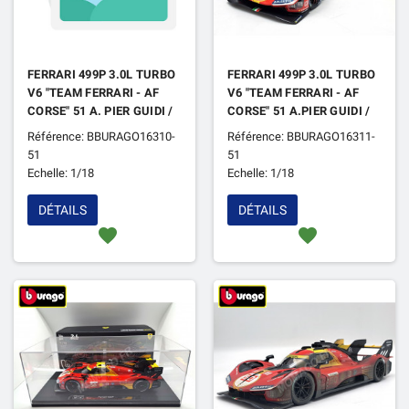
FERRARI 499P 3.0L TURBO
FERRARI 499P 3.0L TURBO
V6 "TEAM FERRARI - AF
V6 "TEAM FERRARI - AF
CORSE" 51 A. PIER GUIDI /
CORSE" 51 A.PIER GUIDI /
JAMES CALADO /
J.CALADO /
Référence: BBURAGO16310-
Référence: BBURAGO16311-
ANTONIO GIOVINAZZI
A.GIOVINAZZI 24H DU
51
51
24H DU MANS 2026
MANS 2023 1ER (VITRINE)
Echelle: 1/18
Echelle: 1/18
DÉTAILS
DÉTAILS
favorite
favorite