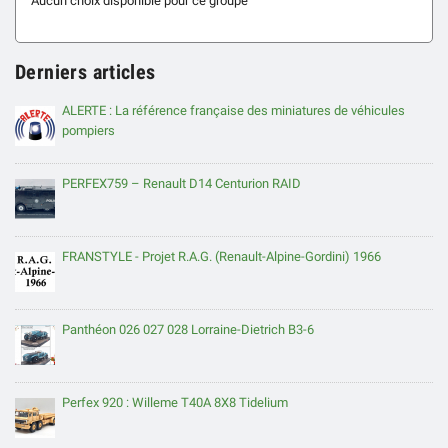
Aucun choix disponible pour ce groupe
Derniers articles
ALERTE : La référence française des miniatures de véhicules
pompiers
PERFEX759 – Renault D14 Centurion RAID
FRANSTYLE - Projet R.A.G. (Renault-Alpine-Gordini) 1966
Panthéon 026 027 028 Lorraine-Dietrich B3-6
Perfex 920 : Willeme T40A 8X8 Tidelium