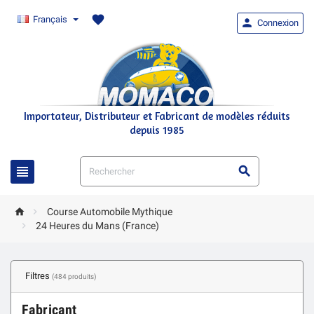
favorite
Français

Connexion
Importateur, Distributeur et Fabricant de modèles réduits
depuis 1985




Course Automobile Mythique

24 Heures du Mans (France)
Filtres
(484 produits)
Fabricant