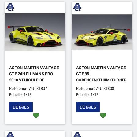
ASTON MARTIN VANTAGE
ASTON MARTIN VANTAGE
GTE 24H DU MANS PRO
GTE 95
2018 VEHICULE DE
SORENSEN/THIIM/TURNERLE
PRESENTATION
24H DU MANS PRO 2018
Référence: AUT81807
Référence: AUT81808
Echelle: 1/18
Echelle: 1/18
DÉTAILS
DÉTAILS
favorite
favorite