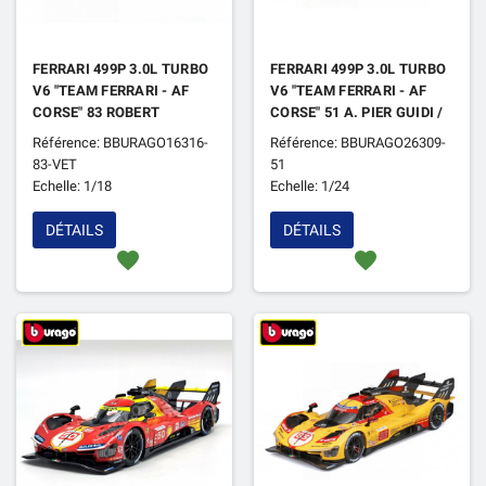
FERRARI 499P 3.0L TURBO
FERRARI 499P 3.0L TURBO
V6 "TEAM FERRARI - AF
V6 "TEAM FERRARI - AF
CORSE" 83 ROBERT
CORSE" 51 A. PIER GUIDI /
KUBICA / PHIL HANSON /
JAMES CALADO /
Référence: BBURAGO16316-
Référence: BBURAGO26309-
YIFEI YE 24H DU MANS
ANTONIO GIOVINAZZI
83-VET
51
2025 1ER (VITRINE)
24H DU MANS 2023 1ER
Echelle: 1/18
Echelle: 1/24
DÉTAILS
DÉTAILS
favorite
favorite