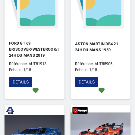
FORD GT 69
ASTON MARTIN DB4 21
BRISCOVER/WESTBROOK/DIXON
24H DU MANS 1959
24H DU MANS 2019
Référence: AUT81913
Référence: AUT85906
Echelle: 1/18
Echelle: 1/18
DÉTAILS
DÉTAILS
favorite
favorite