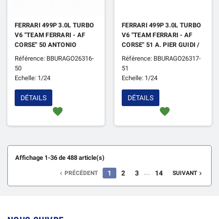
FERRARI 499P 3.0L TURBO
FERRARI 499P 3.0L TURBO
V6 "TEAM FERRARI - AF
V6 "TEAM FERRARI - AF
CORSE" 50 ANTONIO
CORSE" 51 A. PIER GUIDI /
FUOCO / MIGUEL MOLINA
JAMES CALADO /
Référence: BBURAGO26316-
Référence: BBURAGO26317-
/ NICKLAS NIELSEN 24H
ANTONIO GIOVINAZZI
50
51
DU MANS 2025
24H DU MANS 2025 3EME
Echelle: 1/24
Echelle: 1/24
DÉTAILS
DÉTAILS
favorite
favorite
Affichage 1-36 de 488 article(s)
…
1
2
3
14
PRÉCÉDENT
SUIVANT

