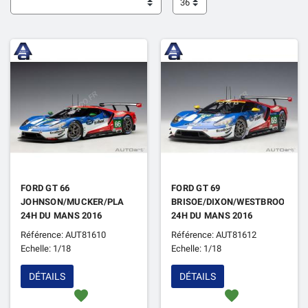
36
FORD GT 66
FORD GT 69
JOHNSON/MUCKER/PLA
BRISOE/DIXON/WESTBROOK
24H DU MANS 2016
24H DU MANS 2016
Référence: AUT81610
Référence: AUT81612
Echelle: 1/18
Echelle: 1/18
DÉTAILS
DÉTAILS
favorite
favorite