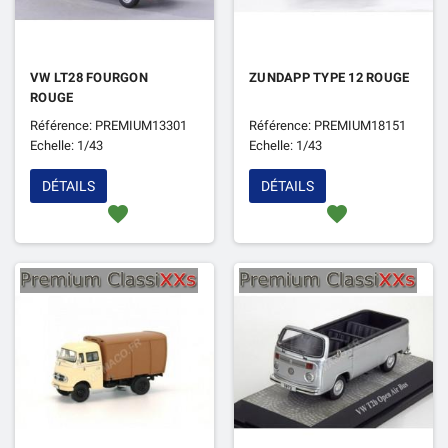
VW LT28 FOURGON
ZUNDAPP TYPE 12 ROUGE
ROUGE
Référence: PREMIUM13301
Référence: PREMIUM18151
Echelle: 1/43
Echelle: 1/43
DÉTAILS
DÉTAILS
favorite
favorite