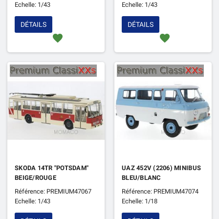
Echelle: 1/43
Echelle: 1/43
DÉTAILS
DÉTAILS
favorite
favorite
SKODA 14TR "POTSDAM"
UAZ 452V (2206) MINIBUS
BEIGE/ROUGE
BLEU/BLANC
Référence: PREMIUM47067
Référence: PREMIUM47074
Echelle: 1/43
Echelle: 1/18