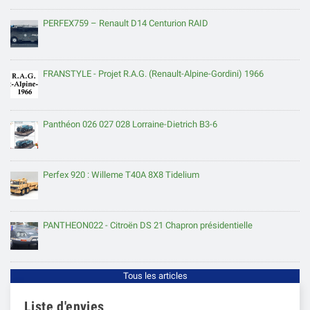
PERFEX759 – Renault D14 Centurion RAID
FRANSTYLE - Projet R.A.G. (Renault-Alpine-Gordini) 1966
Panthéon 026 027 028 Lorraine-Dietrich B3-6
Perfex 920 : Willeme T40A 8X8 Tidelium
PANTHEON022 - Citroën DS 21 Chapron présidentielle
Tous les articles
Liste d'envies