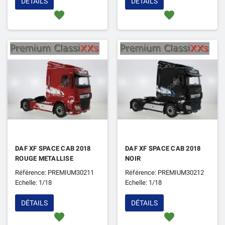
DÉTAILS
DÉTAILS
favorite
favorite
DAF XF SPACE CAB 2018
DAF XF SPACE CAB 2018
ROUGE METALLISE
NOIR
Référence: PREMIUM30211
Référence: PREMIUM30212
Echelle: 1/18
Echelle: 1/18
DÉTAILS
DÉTAILS
favorite
favorite