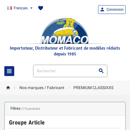
favorite
Français

Connexion
Importateur, Distributeur et Fabricant de modèles réduits
depuis 1985





Nos marques / Fabricant
PREMIUM CLASSIXXS
Filtres
(116 produits)
Groupe Article