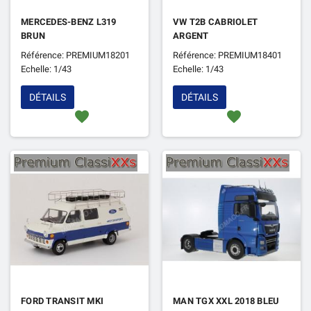
MERCEDES-BENZ L319
VW T2B CABRIOLET
BRUN
ARGENT
Référence: PREMIUM18201
Référence: PREMIUM18401
Echelle: 1/43
Echelle: 1/43
DÉTAILS
DÉTAILS
favorite
favorite
FORD TRANSIT MKI
MAN TGX XXL 2018 BLEU