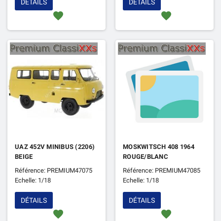
DÉTAILS
DÉTAILS
favorite
favorite
UAZ 452V MINIBUS (2206)
MOSKWITSCH 408 1964
BEIGE
ROUGE/BLANC
Référence: PREMIUM47075
Référence: PREMIUM47085
Echelle: 1/18
Echelle: 1/18
DÉTAILS
DÉTAILS
favorite
favorite