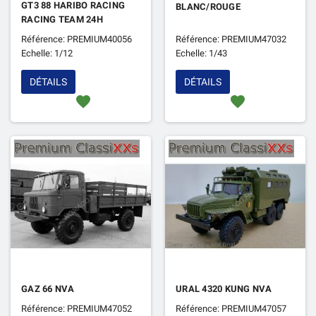
GT3 88 HARIBO RACING
BLANC/ROUGE
RACING TEAM 24H
NUERBURGRING 2016
Référence: PREMIUM40056
Référence: PREMIUM47032
Echelle: 1/12
Echelle: 1/43
DÉTAILS
DÉTAILS
favorite
favorite
GAZ 66 NVA
URAL 4320 KUNG NVA
Référence: PREMIUM47052
Référence: PREMIUM47057