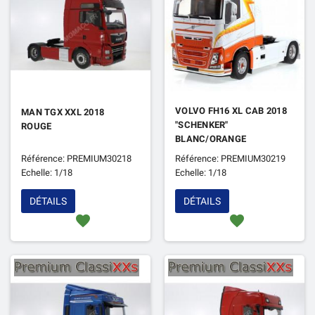
VOLVO FH16 XL CAB 2018
MAN TGX XXL 2018
"SCHENKER"
ROUGE
BLANC/ORANGE
Référence: PREMIUM30218
Référence: PREMIUM30219
Echelle: 1/18
Echelle: 1/18
DÉTAILS
DÉTAILS
favorite
favorite