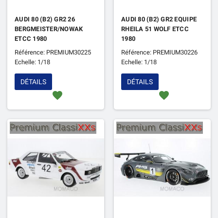
AUDI 80 (B2) GR2 26
AUDI 80 (B2) GR2 EQUIPE
BERGMEISTER/NOWAK
RHEILA 51 WOLF ETCC
ETCC 1980
1980
Référence: PREMIUM30225
Référence: PREMIUM30226
Echelle: 1/18
Echelle: 1/18
DÉTAILS
DÉTAILS
favorite
favorite