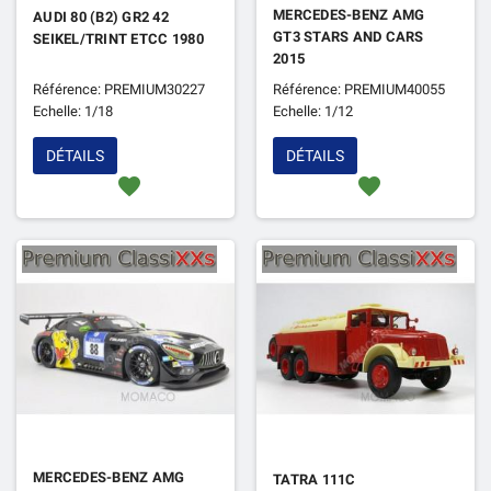
MERCEDES-BENZ AMG
AUDI 80 (B2) GR2 42
GT3 STARS AND CARS
SEIKEL/TRINT ETCC 1980
2015
Référence: PREMIUM30227
Référence: PREMIUM40055
Echelle: 1/18
Echelle: 1/12
DÉTAILS
DÉTAILS
favorite
favorite
MERCEDES-BENZ AMG
TATRA 111C