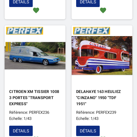
DÉTAILS
DÉTAILS
favorite
favorite
CITROEN XM TISSIER 1008
DELAHAYE 163 HEULIEZ
3 PORTES "TRANSPORT
"CINZANO" 1950 "TDF
EXPRESS"
1951"
Référence: PERFEX236
Référence: PERFEX239
Echelle: 1/43
Echelle: 1/43
DÉTAILS
DÉTAILS