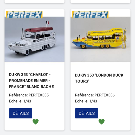
DUKW 353 "CHARLOT -
DUKW 353 "LONDON DUCK
PROMENADE EN MER -
TOURS"
FRANCE" BLANC BACHE
ROUGE GRENAT
Référence: PERFEX335
Référence: PERFEX336
Echelle: 1/43
Echelle: 1/43
DÉTAILS
DÉTAILS
favorite
favorite