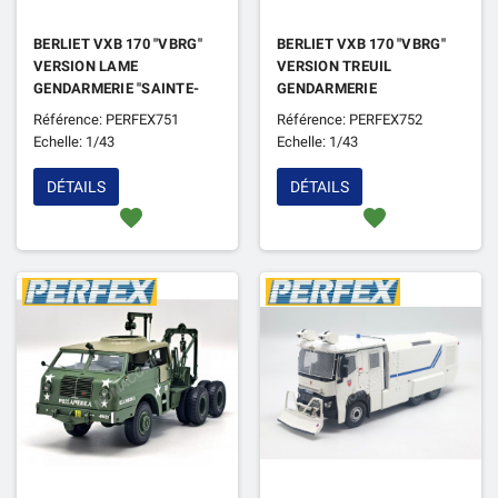
BERLIET VXB 170 "VBRG"
BERLIET VXB 170 "VBRG"
VERSION LAME
VERSION TREUIL
GENDARMERIE "SAINTE-
GENDARMERIE
SOLINE" AVEC 1 FIGURINE
"NOUVELLE-CALEDONIE"
Référence: PERFEX751
Référence: PERFEX752
(EPUISE)
(EPUISE)
Echelle: 1/43
Echelle: 1/43
DÉTAILS
DÉTAILS
favorite
favorite