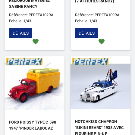
REMORQUE MATERIEL
(7 AFFICHES RANCY)
SABINE RANCY
Référence: PERFEX102RA
Référence: PERFEX109RA
Echelle: 1/43
Echelle: 1/43
DÉTAILS
DÉTAILS
favorite
favorite
HOTCHKISS CHAPRON
FORD POISSY TYPE C 598
"BIKINI REARD" 1938 AVEC
1947 "PINDER LABOUAL"
FIGURINE PIN-UP