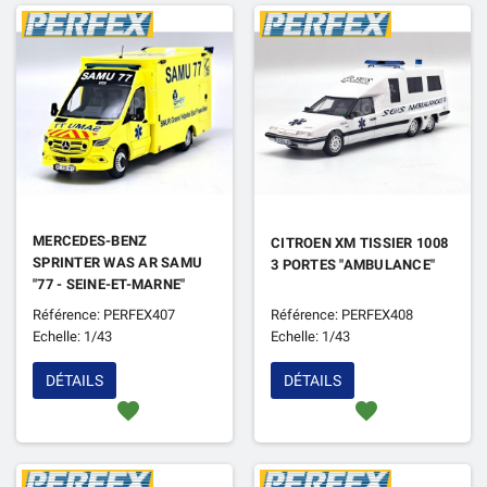
MERCEDES-BENZ
CITROEN XM TISSIER 1008
SPRINTER WAS AR SAMU
3 PORTES "AMBULANCE"
"77 - SEINE-ET-MARNE"
Référence: PERFEX407
Référence: PERFEX408
Echelle: 1/43
Echelle: 1/43
DÉTAILS
DÉTAILS
favorite
favorite