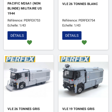
PACIFIC M26A1 (NON
VLE 26 TONNES BLANC
BLINDE) MILITAIRE US
1944
Référence: PERFEX753
Référence: PERFEX754
Echelle: 1/43
Echelle: 1/43
DÉTAILS
DÉTAILS
favorite
favorite
VLE 26 TONNES GRIS
VLE 19 TONNES GRIS