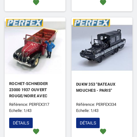
favorite
favorite
ROCHET-SCHNEIDER
DUKW 353 "BATEAUX
23000 1937 OUVERT
MOUCHES - PARIS"
ROUGE/NOIRE AVEC
FIGURINE (EPUISE)
Référence: PERFEX317
Référence: PERFEX334
Echelle: 1/43
Echelle: 1/43
DÉTAILS
DÉTAILS
favorite
favorite