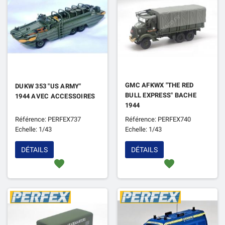
GMC AFKWX "THE RED
DUKW 353 "US ARMY"
BULL EXPRESS" BACHE
1944 AVEC ACCESSOIRES
1944
Référence: PERFEX737
Référence: PERFEX740
Echelle: 1/43
Echelle: 1/43
DÉTAILS
DÉTAILS
favorite
favorite