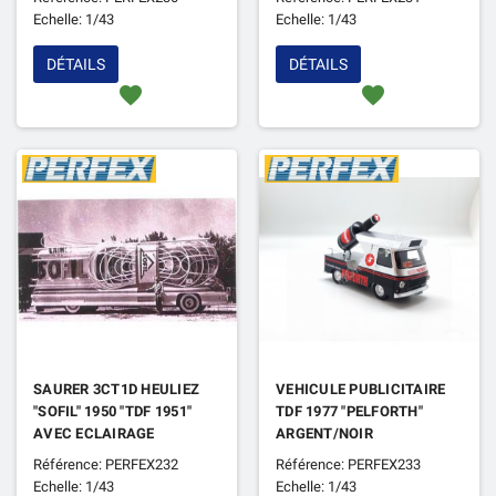
Echelle: 1/43
Echelle: 1/43
DÉTAILS
DÉTAILS
favorite
favorite
SAURER 3CT1D HEULIEZ
VEHICULE PUBLICITAIRE
"SOFIL" 1950 "TDF 1951"
TDF 1977 "PELFORTH"
AVEC ECLAIRAGE
ARGENT/NOIR
INTERIEUR LED
Référence: PERFEX232
Référence: PERFEX233
Echelle: 1/43
Echelle: 1/43