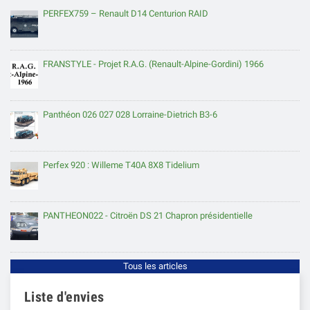
PERFEX759 – Renault D14 Centurion RAID
FRANSTYLE - Projet R.A.G. (Renault-Alpine-Gordini) 1966
Panthéon 026 027 028 Lorraine-Dietrich B3-6
Perfex 920 : Willeme T40A 8X8 Tidelium
PANTHEON022 - Citroën DS 21 Chapron présidentielle
Tous les articles
Liste d'envies