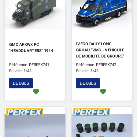
IVECO DAILY LONG
GMC AFKWX PC
GRUAU "VMG - VEHICULE
"HEADQUARTERS" 1944
DE MOBILITE DE GROUPE"
2022 GENDARMERIE
Référence: PERFEX741
Référence: PERFEX742
Echelle: 1/43
Echelle: 1/43
DÉTAILS
DÉTAILS
favorite
favorite