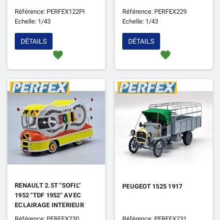
Référence: PERFEX122PI
Référence: PERFEX229
Echelle: 1/43
Echelle: 1/43
DÉTAILS
DÉTAILS
favorite
favorite
RENAULT 2.5T "SOFIL"
PEUGEOT 1525 1917
1952 "TDF 1952" AVEC
ECLAIRAGE INTERIEUR
LED
Référence: PERFEX230
Référence: PERFEX231