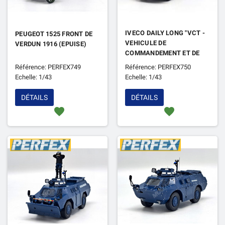
IVECO DAILY LONG "VCT -
PEUGEOT 1525 FRONT DE
VEHICULE DE
VERDUN 1916 (EPUISE)
COMMANDEMENT ET DE
TRANSMISSIONS" 2024
Référence: PERFEX749
Référence: PERFEX750
GENDARMERIE
Echelle: 1/43
Echelle: 1/43
DÉTAILS
DÉTAILS
favorite
favorite