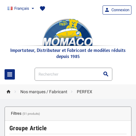
favorite
Français

Connexion
Importateur, Distributeur et Fabricant de modèles réduits
depuis 1985





Nos marques / Fabricant
PERFEX
Filtres
(51 produits)
Groupe Article