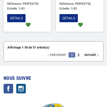
Référence: PERFEX755
Référence: PERFEX756
Echelle: 1/43
Echelle: 1/43
DÉTAILS
DÉTAILS
favorite
favorite
Affichage 1-36 de 51 article(s)
1
2
PRÉCÉDENT
SUIVANT


NOUS SUIVRE
Facebook
Instagram