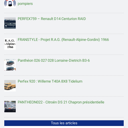
pompiers
PERFEX759 – Renault D14 Centurion RAID
FRANSTYLE - Projet R.A.G. (Renault-Alpine-Gordini) 1966
Panthéon 026 027 028 Lorraine-Dietrich B3-6
Perfex 920 : Willeme T40A 8X8 Tidelium
PANTHEON022 - Citroën DS 21 Chapron présidentielle
Tous les articles