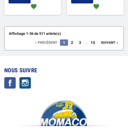
favorite
favorite
Affichage 1-36 de 511 article(s)
…
1
2
3
15
PRÉCÉDENT
SUIVANT


NOUS SUIVRE
Facebook
Instagram