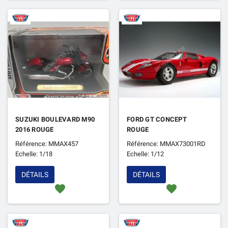
SUZUKI BOULEVARD M90
FORD GT CONCEPT
2016 ROUGE
ROUGE
Référence: MMAX457
Référence: MMAX73001RD
Echelle: 1/18
Echelle: 1/12
DÉTAILS
DÉTAILS
favorite
favorite