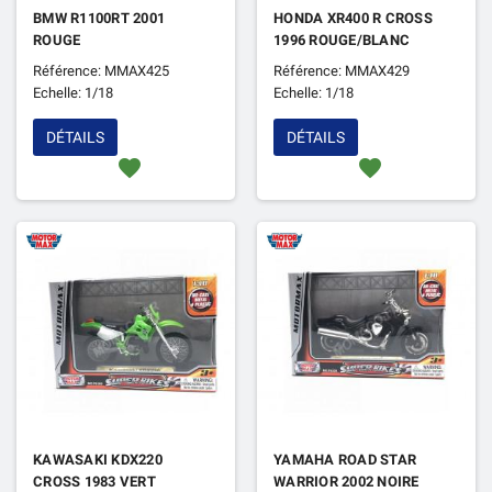
BMW R1100RT 2001
HONDA XR400 R CROSS
ROUGE
1996 ROUGE/BLANC
Référence: MMAX425
Référence: MMAX429
Echelle: 1/18
Echelle: 1/18
DÉTAILS
DÉTAILS
favorite
favorite
KAWASAKI KDX220
YAMAHA ROAD STAR
CROSS 1983 VERT
WARRIOR 2002 NOIRE