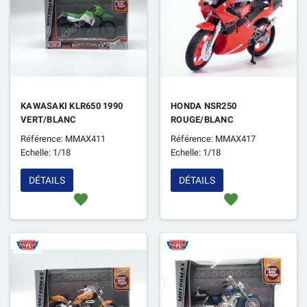
KAWASAKI KLR650 1990
HONDA NSR250
VERT/BLANC
ROUGE/BLANC
Référence: MMAX411
Référence: MMAX417
Echelle: 1/18
Echelle: 1/18
DÉTAILS
DÉTAILS
favorite
favorite