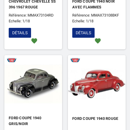
CHEVROLET CHEVELLE SS
FORD COUPE 1940 NOIR
396 1967 ROUGE
AVEC FLAMMES
Référence: MMAX73104RD
Référence: MMAX73108BKF
Echelle: 1/18
Echelle: 1/18
DÉTAILS
DÉTAILS
favorite
favorite
FORD COUPE 1940
FORD COUPE 1940 ROUGE
GRIS/NOIR