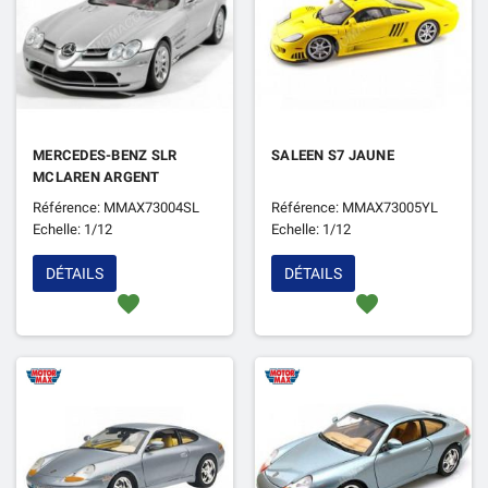
MERCEDES-BENZ SLR
SALEEN S7 JAUNE
MCLAREN ARGENT
Référence: MMAX73004SL
Référence: MMAX73005YL
Echelle: 1/12
Echelle: 1/12
DÉTAILS
DÉTAILS
favorite
favorite