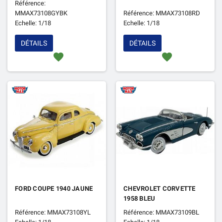
Référence:
MMAX73108GYBK
Référence: MMAX73108RD
Echelle: 1/18
Echelle: 1/18
DÉTAILS
DÉTAILS
favorite
favorite
FORD COUPE 1940 JAUNE
CHEVROLET CORVETTE
1958 BLEU
Référence: MMAX73108YL
Référence: MMAX73109BL