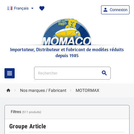
favorite
Français

Connexion
Importateur, Distributeur et Fabricant de modèles réduits
depuis 1985





Nos marques / Fabricant
MOTORMAX
Filtres
(511 produits)
Groupe Article