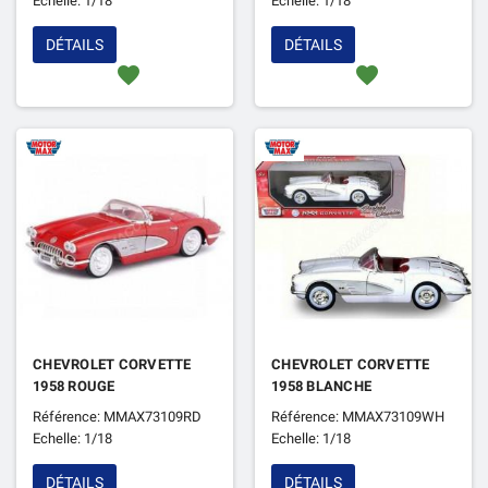
Echelle: 1/18
Echelle: 1/18
DÉTAILS
DÉTAILS
favorite
favorite
CHEVROLET CORVETTE
CHEVROLET CORVETTE
1958 ROUGE
1958 BLANCHE
Référence: MMAX73109RD
Référence: MMAX73109WH
Echelle: 1/18
Echelle: 1/18
DÉTAILS
DÉTAILS