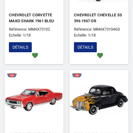
CHEVROLET CORVETTE
CHEVROLET CHEVELLE SS
MAKO SHARK 1961 BLEU
396 1967 OR
Référence: MMAX73102
Référence: MMAX73104GD
Echelle: 1/18
Echelle: 1/18
DÉTAILS
DÉTAILS
favorite
favorite