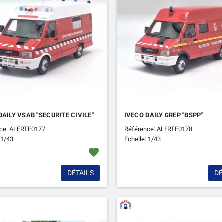
DAILY VSAB "SECURITE CIVILE"
IVECO DAILY GREP "BSPP"
ce: ALERTE0177
Référence: ALERTE0178
 1/43
Echelle: 1/43
favorite
DÉTAILS
DÉ