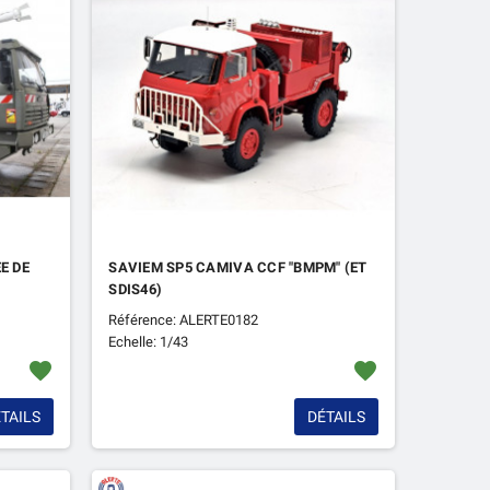
E DE
SAVIEM SP5 CAMIVA CCF "BMPM" (ET
SDIS46)
Référence: ALERTE0182
Echelle: 1/43
favorite
favorite
TAILS
DÉTAILS