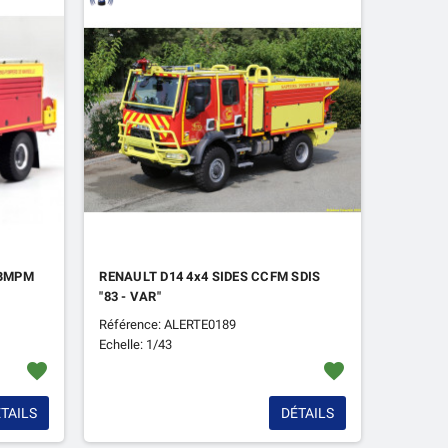
 BMPM
RENAULT D14 4x4 SIDES CCFM SDIS
"83 - VAR"
Référence: ALERTE0189
Echelle: 1/43
favorite
favorite
TAILS
DÉTAILS