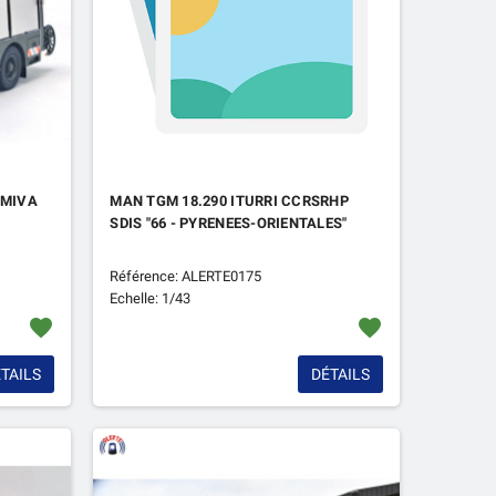
AMIVA
MAN TGM 18.290 ITURRI CCRSRHP
SDIS "66 - PYRENEES-ORIENTALES"
Référence: ALERTE0175
Echelle: 1/43
favorite
favorite
TAILS
DÉTAILS