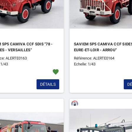
 SP5 CAMIVA CCF SDIS "78 -
SAVIEM SP5 CAMIVA CCF SIDES 
ES - VERSAILLES"
EURE-ET-LOIR - ARROU"
ce: ALERTE0163
Référence: ALERTE0164
 1/43
Echelle: 1/43
favorite
DÉTAILS
DÉ