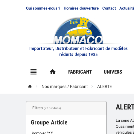
Qui sommes-nous ?
Horaires d'ouverture
Contact
Actualit
Importateur, Distributeur et Fabricant de modèles
réduits depuis 1985

home
FABRICANT
UNIVERS



Nos marques / Fabricant
ALERTE
ALER
Filtres
(27 produits)
La série A
Groupe Article
Quasiment 
véhicules 