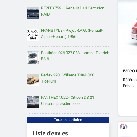
PERFEX759 – Renault D14 Centurion
RAID
FRANSTYLE - Projet R.A.G. (Renault-
Alpine-Gordini) 1966
Panthéon 026 027 028 Lorraine-Dietrich
B3-6
IVECO 
Perfex 920 : Willeme T40A 8X8
Référen
Tidelium
Echelle:
PANTHEON022 - Citroën DS 21
Chapron présidentielle
Tous les articles
Liste d'envies