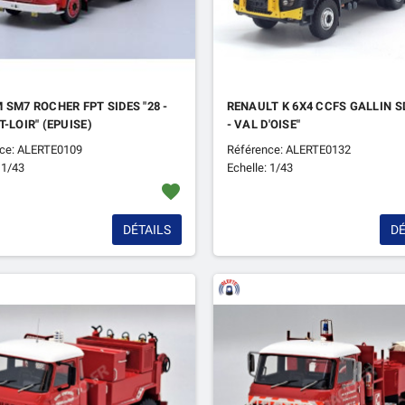
 SM7 ROCHER FPT SIDES "28 -
RENAULT K 6X4 CCFS GALLIN SD
T-LOIR" (EPUISE)
- VAL D'OISE"
ce: ALERTE0109
Référence: ALERTE0132
 1/43
Echelle: 1/43
favorite
DÉTAILS
DÉ