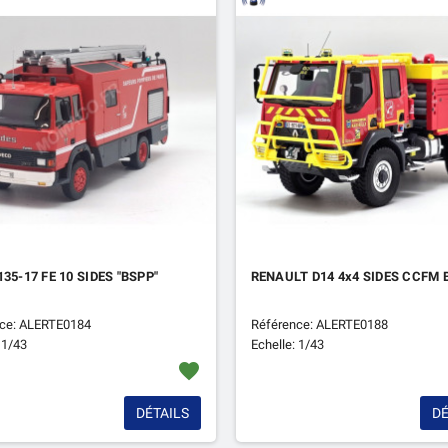
135-17 FE 10 SIDES "BSPP"
RENAULT D14 4x4 SIDES CCFM
ce: ALERTE0184
Référence: ALERTE0188
 1/43
Echelle: 1/43
favorite
DÉTAILS
DÉ