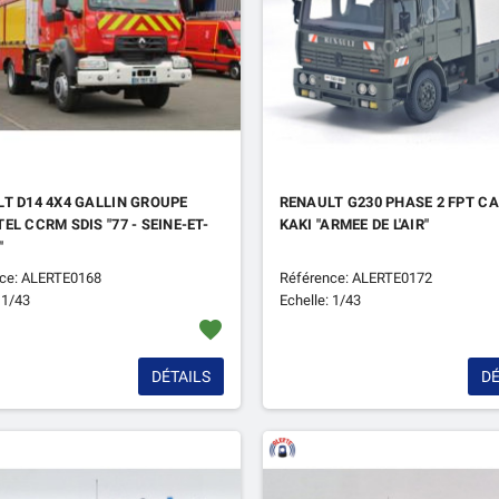
T D14 4X4 GALLIN GROUPE
RENAULT G230 PHASE 2 FPT C
EL CCRM SDIS "77 - SEINE-ET-
KAKI "ARMEE DE L'AIR"
"
ce: ALERTE0168
Référence: ALERTE0172
 1/43
Echelle: 1/43
favorite
DÉTAILS
DÉ