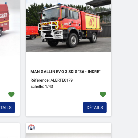
MAN GALLIN EVO 3 SDIS "36 - INDRE"
Référence: ALERTE0179
Echelle: 1/43
favorite
favorite
TAILS
DÉTAILS