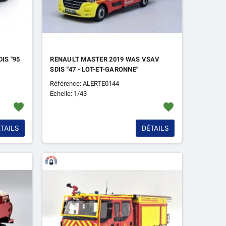
IS "95
RENAULT MASTER 2019 WAS VSAV
SDIS "47 - LOT-ET-GARONNE"
Référence: ALERTE0144
Echelle: 1/43
favorite
favorite
TAILS
DÉTAILS