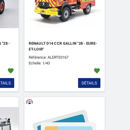
"28 -
RENAULT D14 CCR GALLIN "28 - EURE-
ET-LOIR"
Référence: ALERTE0167
Echelle: 1/43
favorite
favorite
TAILS
DÉTAILS