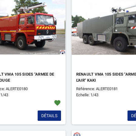
T VMA 105 SIDES "ARMEE DE
RENAULT VMA 105 SIDES "ARME
 ROUGE
L'AIR" KAKI
ce: ALERTE0180
Référence: ALERTE0181
 1/43
Echelle: 1/43
favorite
DÉTAILS
DÉ