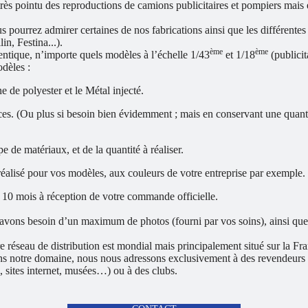
ès pointu des reproductions de camions publicitaires et pompiers mais
pourrez admirer certaines de nos fabrications ainsi que les différentes
n, Festina...).
ème
ème
dentique, n’importe quels modèles à l’échelle 1/43
et 1/18
(publicit
odèles :
e de polyester et le Métal injecté.
ces. (Ou plus si besoin bien évidemment ; mais en conservant une quanti
 de matériaux, et de la quantité à réaliser.
éalisé pour vos modèles, aux couleurs de votre entreprise par exemple.
 à 10 mois à réception de votre commande officielle.
avons besoin d’un maximum de photos (fourni par vos soins), ainsi que d
re réseau de distribution est mondial mais principalement situé sur la Fr
ans notre domaine, nous nous adressons exclusivement à des revendeurs p
s, sites internet, musées…) ou à des clubs.