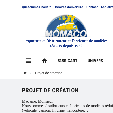
Qui sommes-nous ?
Horaires d'ouverture
Contact
Actualit
Importateur, Distributeur et Fabricant de modèles
réduits depuis 1985

home
FABRICANT
UNIVERS


Projet de création
PROJET DE CRÉATION
Madame, Monsieur,
Nous sommes distributeurs et fabricants de modèles réduit
(véhicule, camion, figurine, hélicoptère…).