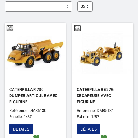
36
CATERPILLAR 730
CATERPILLAR 627G
DUMPER ARTICULE AVEC
DECAPEUSE AVEC
FIGURINE
FIGURINE
Référence: DM85130
Référence: DM85134
Echelle: 1/87
Echelle: 1/87
DÉTAILS
DÉTAILS
favorite
favorite