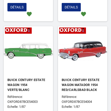
DÉTAILS
DÉTAILS
favorite
favorite
BUICK CENTURY ESTATE
BUICK CENTURY ESTATE
WAGON 1954
WAGON MATADOR 1954
VERTE/BLANC
RED/CARLSBAD BLACK
Référence:
Référence:
OXFORD87BCE54003
OXFORD87BCE54004
Echelle: 1/87
Echelle: 1/87