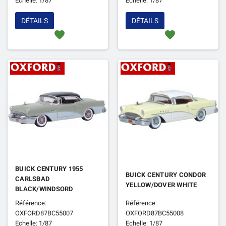
Echelle: 1/87
Echelle: 1/87
DÉTAILS
DÉTAILS
favorite
favorite
BUICK CENTURY 1955
BUICK CENTURY CONDOR
CARLSBAD
YELLOW/DOVER WHITE
BLACK/WINDSORD
GREY/DOVER WHITE
Référence:
Référence:
OXFORD87BC55007
OXFORD87BC55008
Echelle: 1/87
Echelle: 1/87