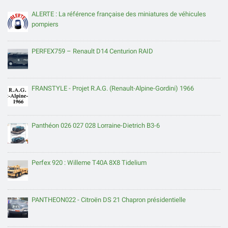
ALERTE : La référence française des miniatures de véhicules
pompiers
PERFEX759 – Renault D14 Centurion RAID
FRANSTYLE - Projet R.A.G. (Renault-Alpine-Gordini) 1966
Panthéon 026 027 028 Lorraine-Dietrich B3-6
Perfex 920 : Willeme T40A 8X8 Tidelium
PANTHEON022 - Citroën DS 21 Chapron présidentielle