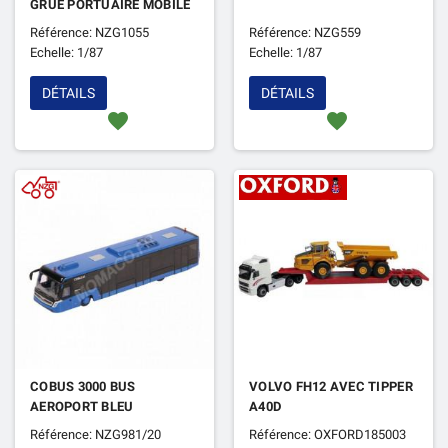
GRUE PORTUAIRE MOBILE
Référence: NZG1055
Référence: NZG559
Echelle: 1/87
Echelle: 1/87
DÉTAILS
DÉTAILS
favorite
favorite
COBUS 3000 BUS
VOLVO FH12 AVEC TIPPER
AEROPORT BLEU
A40D
Référence: NZG981/20
Référence: OXFORD185003