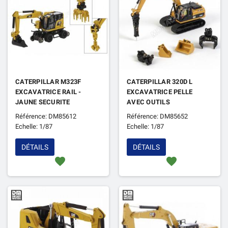
CATERPILLAR M323F
CATERPILLAR 320D L
EXCAVATRICE RAIL -
EXCAVATRICE PELLE
JAUNE SECURITE
AVEC OUTILS
SUPPLEMENTAIRES
Référence: DM85612
Référence: DM85652
Echelle: 1/87
Echelle: 1/87
DÉTAILS
DÉTAILS
favorite
favorite