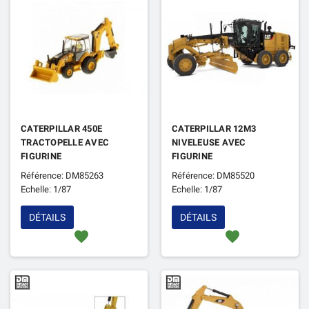
CATERPILLAR 450E
CATERPILLAR 12M3
TRACTOPELLE AVEC
NIVELEUSE AVEC
FIGURINE
FIGURINE
Référence: DM85263
Référence: DM85520
Echelle: 1/87
Echelle: 1/87
DÉTAILS
DÉTAILS
favorite
favorite