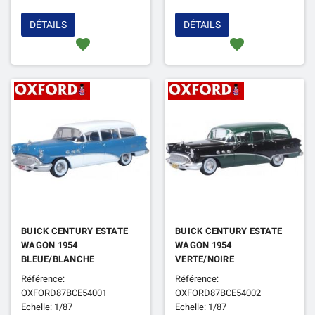
DÉTAILS
DÉTAILS
favorite
favorite
BUICK CENTURY ESTATE
BUICK CENTURY ESTATE
WAGON 1954
WAGON 1954
BLEUE/BLANCHE
VERTE/NOIRE
Référence:
Référence:
OXFORD87BCE54001
OXFORD87BCE54002
Echelle: 1/87
Echelle: 1/87