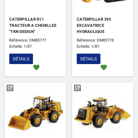
CATERPILLAR D11
CATERPILLAR 395
TRACTEUR A CHENILLES
EXCAVATRICE
"TKN DESIGN"
HYDRAULIQUE
Référence: DM85777
Référence: DM85778
Echelle: 1/87
Echelle: 1/87
DÉTAILS
DÉTAILS
favorite
favorite