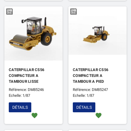
CATERPILLAR CS56
CATERPILLAR CS56
COMPACTEUR A
COMPACTEUR A
TAMBOUR LISSE
TAMBOUR A PIED
Référence: DM85246
Référence: DM85247
Echelle: 1/87
Echelle: 1/87
DÉTAILS
DÉTAILS
favorite
favorite