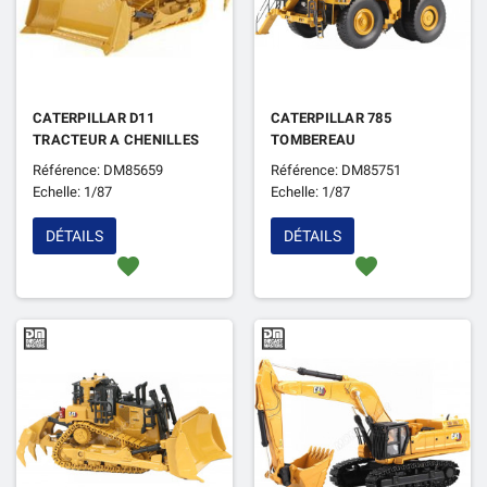
CATERPILLAR D11
CATERPILLAR 785
TRACTEUR A CHENILLES
TOMBEREAU
Référence: DM85659
Référence: DM85751
Echelle: 1/87
Echelle: 1/87
DÉTAILS
DÉTAILS
favorite
favorite