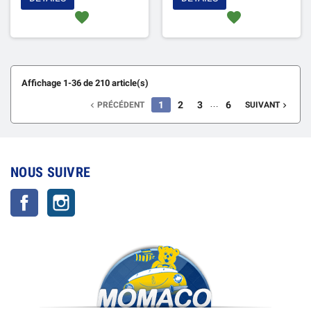
favorite
favorite
Affichage 1-36 de 210 article(s)
…
1
2
3
6
PRÉCÉDENT
SUIVANT


NOUS SUIVRE
Facebook
Instagram