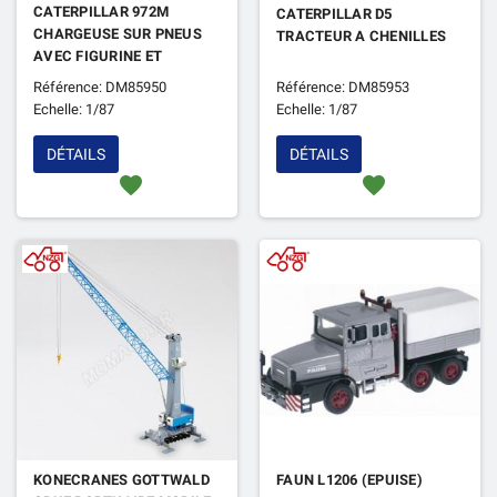
CATERPILLAR 972M
CATERPILLAR D5
CHARGEUSE SUR PNEUS
TRACTEUR A CHENILLES
AVEC FIGURINE ET
FOURCHE
Référence: DM85950
Référence: DM85953
Echelle: 1/87
Echelle: 1/87
DÉTAILS
DÉTAILS
favorite
favorite
KONECRANES GOTTWALD
FAUN L1206 (EPUISE)