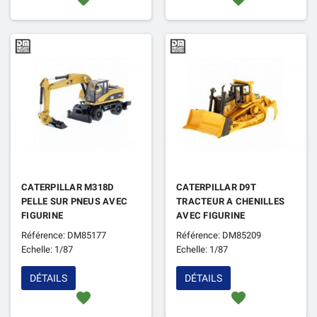
CATERPILLAR M318D
CATERPILLAR D9T
PELLE SUR PNEUS AVEC
TRACTEUR A CHENILLES
FIGURINE
AVEC FIGURINE
Référence: DM85177
Référence: DM85209
Echelle: 1/87
Echelle: 1/87
DÉTAILS
DÉTAILS
favorite
favorite