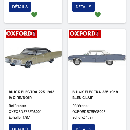
DÉTAILS
DÉTAILS
favorite
favorite
BUICK ELECTRA 225 1968
BUICK ELECTRA 225 1968
IVOIRE/NOIR
BLEU CLAIR
Référence:
Référence:
OXFORD87BE68001
OXFORD87BE68002
Echelle: 1/87
Echelle: 1/87
DÉTAILS
DÉTAILS