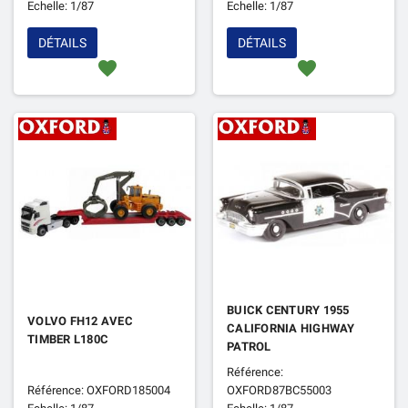
Echelle: 1/87
Echelle: 1/87
DÉTAILS
DÉTAILS
favorite
favorite
BUICK CENTURY 1955
VOLVO FH12 AVEC
CALIFORNIA HIGHWAY
TIMBER L180C
PATROL
Référence:
Référence: OXFORD185004
OXFORD87BC55003