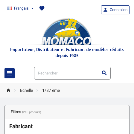
favorite
Français

Connexion
Importateur, Distributeur et Fabricant de modèles réduits
depuis 1985





Echelle
1/87 ème
Filtres
(210 produits)
Fabricant