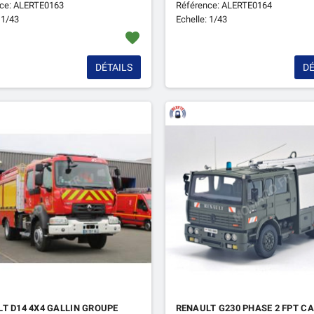
ce: ALERTE0163
Référence: ALERTE0164
 1/43
Echelle: 1/43
favorite
DÉTAILS
DÉ
T D14 4X4 GALLIN GROUPE
RENAULT G230 PHASE 2 FPT C