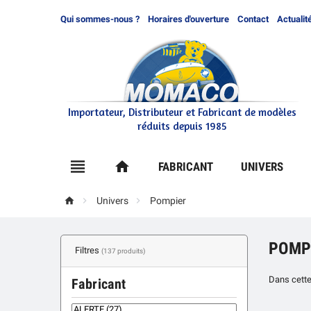
Qui sommes-nous ?
Horaires d'ouverture
Contact
Actualit
Importateur, Distributeur et Fabricant de modèles
réduits depuis 1985

home
FABRICANT
UNIVERS



Univers
Pompier
POMP
Filtres
(137 produits)
Dans cette
Fabricant