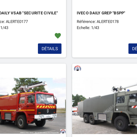
DAILY VSAB "SECURITE CIVILE"
IVECO DAILY GREP "BSPP"
ce: ALERTE0177
Référence: ALERTE0178
 1/43
Echelle: 1/43
favorite
DÉTAILS
DÉ