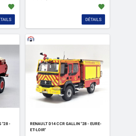
favorite
favorite
TAILS
DÉTAILS
"28 -
RENAULT D14 CCR GALLIN "28 - EURE-
ET-LOIR"