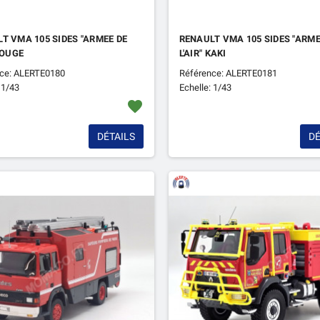
T VMA 105 SIDES "ARMEE DE
RENAULT VMA 105 SIDES "ARME
 ROUGE
L'AIR" KAKI
ce: ALERTE0180
Référence: ALERTE0181
 1/43
Echelle: 1/43
favorite
DÉTAILS
DÉ