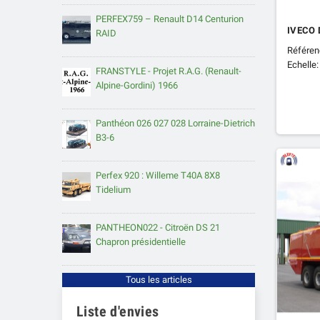
PERFEX759 – Renault D14 Centurion
IVECO 
RAID
Référen
Echelle:
FRANSTYLE - Projet R.A.G. (Renault-
Alpine-Gordini) 1966
Panthéon 026 027 028 Lorraine-Dietrich
B3-6
Perfex 920 : Willeme T40A 8X8
Tidelium
PANTHEON022 - Citroën DS 21
Chapron présidentielle
Tous les articles
Liste d'envies