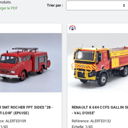
produits.
Trier par :
 SM7 ROCHER FPT SIDES "28 -
RENAULT K 6X4 CCFS GALLIN SD
T-LOIR" (EPUISE)
- VAL D'OISE"
ce: ALERTE0109
Référence: ALERTE0132
 1/43
Echelle: 1/43