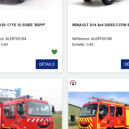
135-17 FE 10 SIDES "BSPP"
RENAULT D14 4x4 SIDES CCFM
ce: ALERTE0184
Référence: ALERTE0188
 1/43
Echelle: 1/43
favorite
DÉTAILS
DÉ