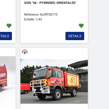
SDIS "66 - PYRENEES-ORIENTALES"
Référence: ALERTE0175
Echelle: 1/43
favorite
favorite
TAILS
DÉTAILS