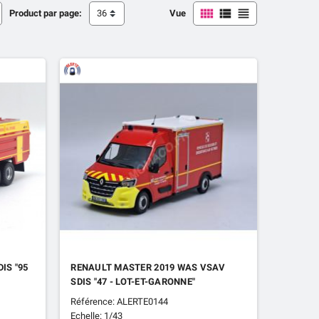



Product par page:
36
Vue
IS "95
RENAULT MASTER 2019 WAS VSAV
SDIS "47 - LOT-ET-GARONNE"
Référence: ALERTE0144
Echelle: 1/43