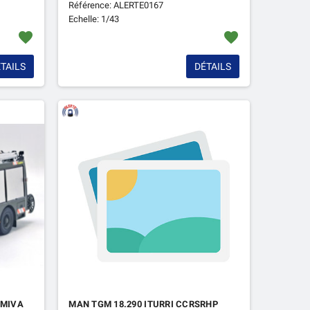
Référence: ALERTE0167
Echelle: 1/43
favorite
favorite
TAILS
DÉTAILS
AMIVA
MAN TGM 18.290 ITURRI CCRSRHP