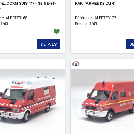
EL CCRM SDIS "77 - SEINE-ET-
KAKI "ARMEE DE L'AIR"
"
ce: ALERTE0168
Référence: ALERTE0172
 1/43
Echelle: 1/43
favorite
DÉTAILS
DÉ