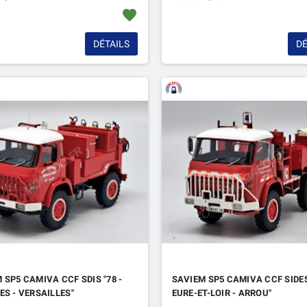
favorite
DÉTAILS
DÉ
 SP5 CAMIVA CCF SDIS "78 -
SAVIEM SP5 CAMIVA CCF SIDES 
ES - VERSAILLES"
EURE-ET-LOIR - ARROU"