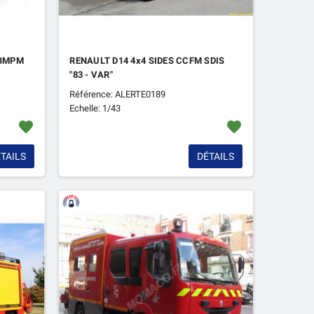
 BMPM
RENAULT D14 4x4 SIDES CCFM SDIS
"83 - VAR"
Référence: ALERTE0189
Echelle: 1/43
favorite
favorite
TAILS
DÉTAILS