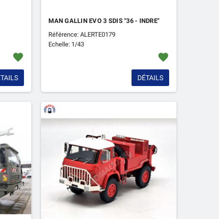
MAN GALLIN EVO 3 SDIS "36 - INDRE"
Référence: ALERTE0179
Echelle: 1/43
favorite
favorite
TAILS
DÉTAILS