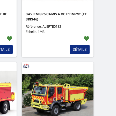
E DE
SAVIEM SP5 CAMIVA CCF "BMPM" (ET
SDIS46)
Référence: ALERTE0182
Echelle: 1/43
favorite
favorite
TAILS
DÉTAILS