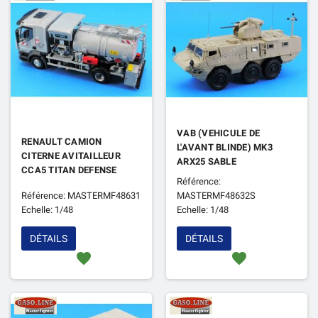
VAB (VEHICULE DE
RENAULT CAMION
L'AVANT BLINDE) MK3
CITERNE AVITAILLEUR
ARX25 SABLE
CCA5 TITAN DEFENSE
Référence:
Référence: MASTERMF48631
MASTERMF48632S
Echelle: 1/48
Echelle: 1/48
DÉTAILS
DÉTAILS
favorite
favorite