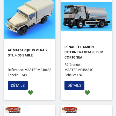
RENAULT CAMION
ACMAT/ARQUUS VLRA 2
CITERNE RAVITAILLEUR
STL 4.36 SABLE
CCR10 SEA
Référence:
Référence: MASTERMF48633
MASTERMF48634G
Echelle: 1/48
Echelle: 1/48
DÉTAILS
DÉTAILS
favorite
favorite