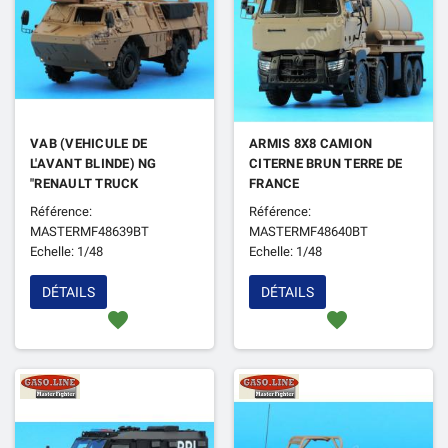
VAB (VEHICULE DE
ARMIS 8X8 CAMION
L'AVANT BLINDE) NG
CITERNE BRUN TERRE DE
"RENAULT TRUCK
FRANCE
DEFENSE/ARQUUS" BRUN
Référence:
Référence:
TERRE DE FRANCE
MASTERMF48639BT
MASTERMF48640BT
Echelle: 1/48
Echelle: 1/48
DÉTAILS
DÉTAILS
favorite
favorite