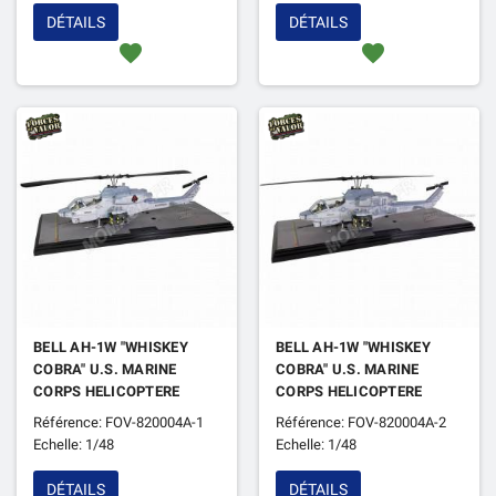
DÉTAILS
DÉTAILS
favorite
favorite
BELL AH-1W "WHISKEY
BELL AH-1W "WHISKEY
COBRA" U.S. MARINE
COBRA" U.S. MARINE
CORPS HELICOPTERE
CORPS HELICOPTERE
D'ATTAQUE LEG. "NTS
D'ATTAQUE LEG. "NTS
Référence: FOV-820004A-1
Référence: FOV-820004A-2
EXHAUST NOZZLE" ESC.
EXH.NOZ." ESC. 167 "9/11
Echelle: 1/48
Echelle: 1/48
267 "CAMP PENDLETON
TRIB." CAMP AFGHAN
23" 2012
2012
DÉTAILS
DÉTAILS