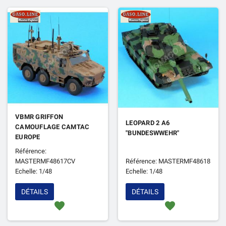
VBMR GRIFFON
LEOPARD 2 A6
CAMOUFLAGE CAMTAC
"BUNDESWWEHR"
EUROPE
Référence:
MASTERMF48617CV
Référence: MASTERMF48618
Echelle: 1/48
Echelle: 1/48
DÉTAILS
DÉTAILS
favorite
favorite