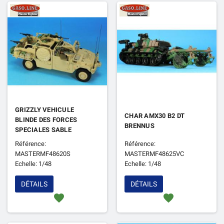
GRIZZLY VEHICULE
CHAR AMX30 B2 DT
BLINDE DES FORCES
BRENNUS
SPECIALES SABLE
Référence:
Référence:
MASTERMF48620S
MASTERMF48625VC
Echelle: 1/48
Echelle: 1/48
DÉTAILS
DÉTAILS
favorite
favorite