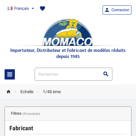
favorite
Français

Connexion
Importateur, Distributeur et Fabricant de modèles réduits
depuis 1985





Echelle
1/48 ème
Filtres
(49 produits)
Fabricant