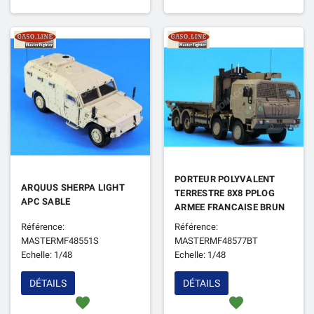
PORTEUR POLYVALENT
ARQUUS SHERPA LIGHT
TERRESTRE 8X8 PPLOG
APC SABLE
ARMEE FRANCAISE BRUN
TERRE DE FRANCE
Référence:
Référence:
MASTERMF48551S
MASTERMF48577BT
Echelle: 1/48
Echelle: 1/48
DÉTAILS
DÉTAILS
favorite
favorite