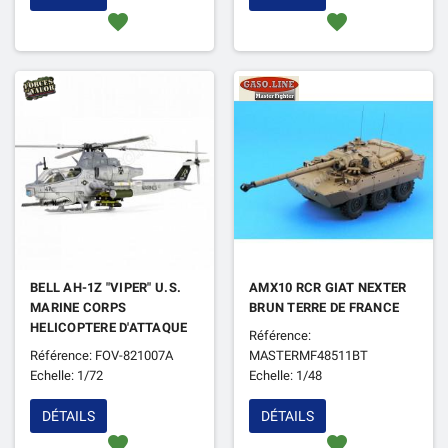
favorite
favorite
BELL AH-1Z "VIPER" U.S.
AMX10 RCR GIAT NEXTER
MARINE CORPS
BRUN TERRE DE FRANCE
HELICOPTERE D'ATTAQUE
Référence:
LEG. "3RD MARINE
Référence: FOV-821007A
MASTERMF48511BT
AIRCRAFT WING" MAG-39
Echelle: 1/72
Echelle: 1/48
HMLA-469 "VENGEANCE"
DÉTAILS
DÉTAILS
favorite
favorite