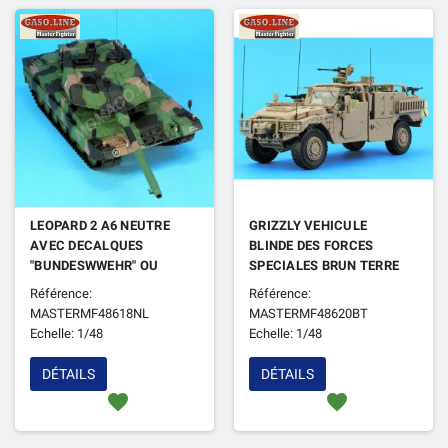
LEOPARD 2 A6 NEUTRE
GRIZZLY VEHICULE
AVEC DECALQUES
BLINDE DES FORCES
"BUNDESWWEHR" OU
SPECIALES BRUN TERRE
"ROYAL NETHERLANDS
DE FRANCE
Référence:
Référence:
ARMY"
MASTERMF48618NL
MASTERMF48620BT
Echelle: 1/48
Echelle: 1/48
DÉTAILS
DÉTAILS
favorite
favorite