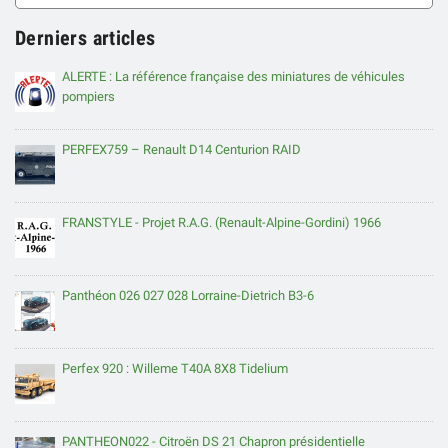
Derniers articles
ALERTE : La référence française des miniatures de véhicules
pompiers
PERFEX759 – Renault D14 Centurion RAID
FRANSTYLE - Projet R.A.G. (Renault-Alpine-Gordini) 1966
Panthéon 026 027 028 Lorraine-Dietrich B3-6
Perfex 920 : Willeme T40A 8X8 Tidelium
PANTHEON022 - Citroën DS 21 Chapron présidentielle