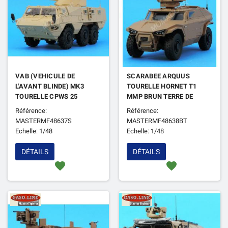
VAB (VEHICULE DE
SCARABEE ARQUUS
L'AVANT BLINDE) MK3
TOURELLE HORNET T1
TOURELLE CPWS 25
MMP BRUN TERRE DE
SABLE
FRANCE
Référence:
Référence:
MASTERMF48637S
MASTERMF48638BT
Echelle: 1/48
Echelle: 1/48
DÉTAILS
DÉTAILS
favorite
favorite