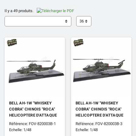
Il y a 49 produits.
36
BELL AH-1W "WHISKEY
BELL AH-1W "WHISKEY
COBRA" CHINOIS "ROCA"
COBRA" CHINOIS "ROCA"
HELICOPTERE D'ATTAQUE
HELICOPTERE D'ATTAQUE
507 "602EME BATAILLON -
528 "602EME BATAILLON -
Référence: FOV-820003B-1
Référence: FOV-820003B-3
VISIBILITE COURTE"
VISIBILITE LONGUE"
Echelle: 1/48
Echelle: 1/48