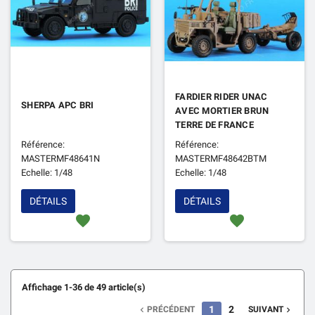
FARDIER RIDER UNAC
SHERPA APC BRI
AVEC MORTIER BRUN
TERRE DE FRANCE
Référence:
Référence:
MASTERMF48641N
MASTERMF48642BTM
Echelle: 1/48
Echelle: 1/48
DÉTAILS
DÉTAILS
favorite
favorite
Affichage 1-36 de 49 article(s)
1
2
PRÉCÉDENT
SUIVANT

