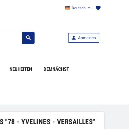
favorite
Deutsch


Anmelden
NEUHEITEN
DEMNÄCHST
 "78 - YVELINES - VERSAILLES"