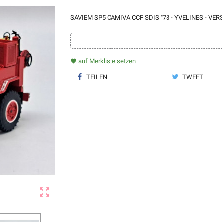
SAVIEM SP5 CAMIVA CCF SDIS "78 - YVELINES - VER
auf Merkliste setzen
favorite
TEILEN
TWEET
