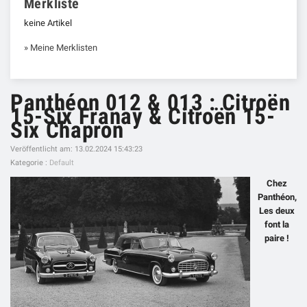
Merkliste
keine Artikel
» Meine Merklisten
Panthéon 012 & 013 : Citroën
15-Six Franay & Citroën 15-
Six Chapron
Veröffentlicht am: 13.02.2024 15:43:23
Kategorie :
Default
Chez
Panthéon,
Les deux
font la
paire !