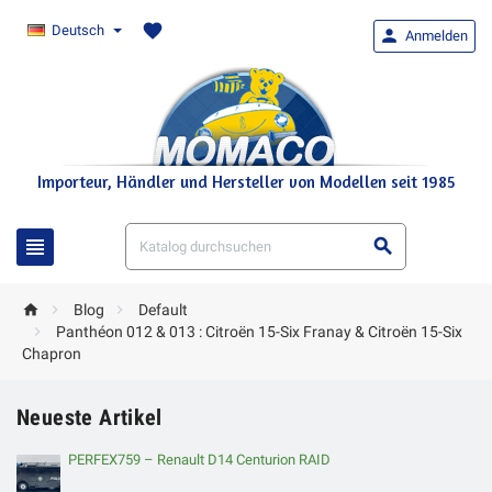
favorite
Deutsch

Anmelden
Importeur, Händler und Hersteller von Modellen seit 1985





Blog
Default

Panthéon 012 & 013 : Citroën 15-Six Franay & Citroën 15-Six
Chapron
Neueste Artikel
PERFEX759 – Renault D14 Centurion RAID