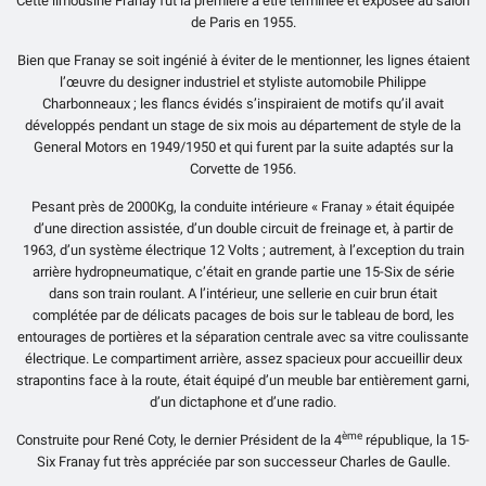
Cette limousine Franay fut la première à être terminée et exposée au salon
de Paris en 1955.
Bien que Franay se soit ingénié à éviter de le mentionner, les lignes étaient
l’œuvre du designer industriel et styliste automobile Philippe
Charbonneaux ; les flancs évidés s’inspiraient de motifs qu’il avait
développés pendant un stage de six mois au département de style de la
General Motors en 1949/1950 et qui furent par la suite adaptés sur la
Corvette de 1956.
Pesant près de 2000Kg, la conduite intérieure « Franay » était équipée
d’une direction assistée, d’un double circuit de freinage et, à partir de
1963, d’un système électrique 12 Volts ; autrement, à l’exception du train
arrière hydropneumatique, c’était en grande partie une 15-Six de série
dans son train roulant. A l’intérieur, une sellerie en cuir brun était
complétée par de délicats pacages de bois sur le tableau de bord, les
entourages de portières et la séparation centrale avec sa vitre coulissante
électrique. Le compartiment arrière, assez spacieux pour accueillir deux
strapontins face à la route, était équipé d’un meuble bar entièrement garni,
d’un dictaphone et d’une radio.
ème
Construite pour René Coty, le dernier Président de la 4
république, la 15-
Six Franay fut très appréciée par son successeur Charles de Gaulle.