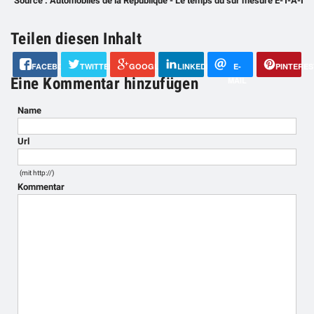
Source : Automobiles de la République - Le temps du sur mesure E-T-A-I
Teilen diesen Inhalt
FACEBOOK
TWITTER
GOOGLE+
LINKEDIN
E-
PINTERES
Eine Kommentar hinzufügen
MAIL
Name
Url
(mit http://)
Kommentar