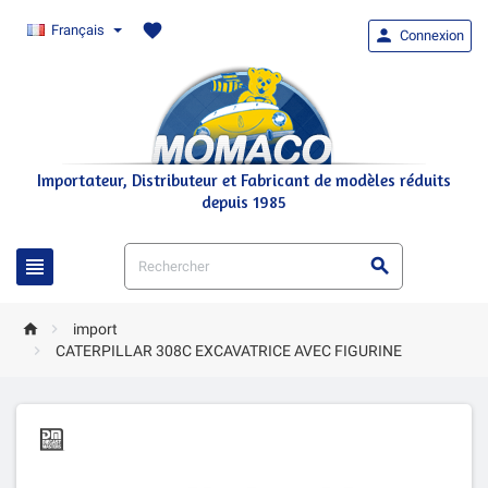
favorite
Français

Connexion
Importateur, Distributeur et Fabricant de modèles réduits
depuis 1985




import

CATERPILLAR 308C EXCAVATRICE AVEC FIGURINE