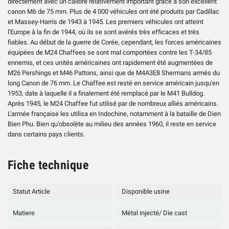
directement avec un calibre relativement important grâce à son excellent
canon M6 de 75 mm. Plus de 4 000 véhicules ont été produits par Cadillac
et Massey-Harris de 1943 à 1945. Les premiers véhicules ont atteint
l'Europe à la fin de 1944, où ils se sont avérés très efficaces et très
fiables. Au début de la guerre de Corée, cependant, les forces américaines
équipées de M24 Chaffees se sont mal comportées contre les T-34/85
ennemis, et ces unités américaines ont rapidement été augmentées de
M26 Pershings et M46 Pattons, ainsi que de M4A3E8 Shermans armés du
long Canon de 76 mm. Le Chaffee est resté en service américain jusqu'en
1953, date à laquelle il a finalement été remplacé par le M41 Bulldog.
Après 1945, le M24 Chaffee fut utilisé par de nombreux alliés américains.
L'armée française les utilisa en Indochine, notamment à la bataille de Dien
Bien Phu. Bien qu'obsolète au milieu des années 1960, il reste en service
dans certains pays clients.
Fiche technique
Statut Article
Disponible usine
Matiere
Métal injecté/ Die cast