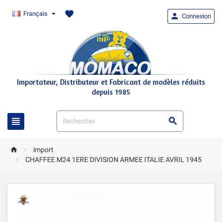
favorite
Français

Connexion
Importateur, Distributeur et Fabricant de modèles réduits
depuis 1985




import

CHAFFEE M24 1ERE DIVISION ARMEE ITALIE AVRIL 1945