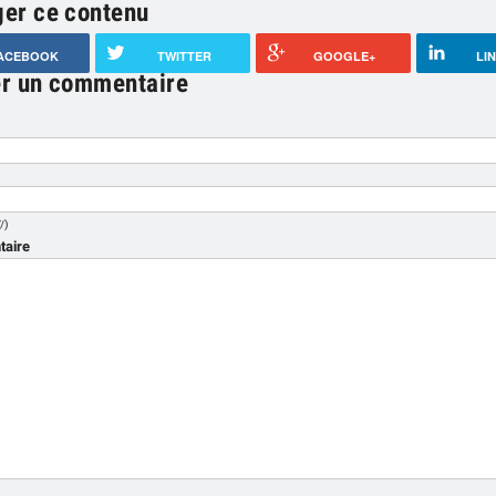
ger ce contenu
ACEBOOK
TWITTER
GOOGLE+
LI
er un commentaire
/)
aire