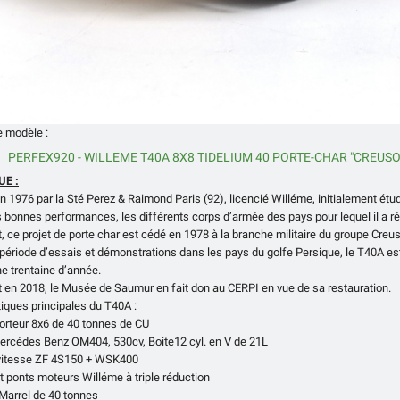
e modèle :
PERFEX920 - WILLEME T40A 8X8 TIDELIUM 40 PORTE-CHAR "CREUSO
UE :
n 1976 par la Sté Perez & Raimond Paris (92), licencié Willéme, initialement étudi
 bonnes performances, les différents corps d’armée des pays pour lequel il a r
, ce projet de porte char est cédé en 1978 à la branche militaire du groupe Creus
période d’essais et démonstrations dans les pays du golfe Persique, le T40A es
e trentaine d’année.
 en 2018, le Musée de Saumur en fait don au CERPI en vue de sa restauration.
tiques principales du T40A :
orteur 8x6 de 40 tonnes de CU
ercédes Benz OM404, 530cv, Boite12 cyl. en V de 21L
 vitesse ZF 4S150 + WSK400
et ponts moteurs Willéme à triple réduction
 Marrel de 40 tonnes