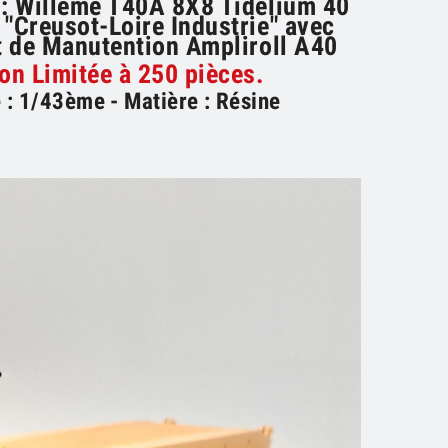
: Willeme T40A 8X8 Tidelium 40
 "Creusot-Loire Industrie" avec
 de Manutention Ampliroll A40
ion Limitée à 250 pièces.
 : 1/43ème - Matière : Résine