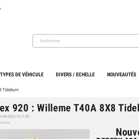
é
TYPES DE VÉHICULE
DIVERS / ECHELLE
NOUVEAUTÉS
8 Tidelium
ex 920 : Willeme T40A 8X8 Tide
20/05/2025 12:11:20
:
Home
Nouv