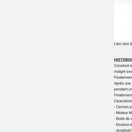
Lien vers l
HISTORIQ
Construit e
malgré ses
Finalement
Après une 
pendant un
Finalement
Caractéris
- Camion p
- Moteur M
- Boite de
- Essieux 
- Ampliroll