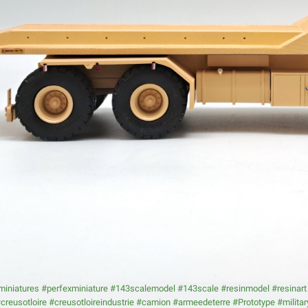
iniatures
#perfexminiature
#143scalemodel
#143scale
#resinmodel
#resinart
creusotloire
#creusotloireindustrie
#camion
#armeedeterre
#Prototype
#militar