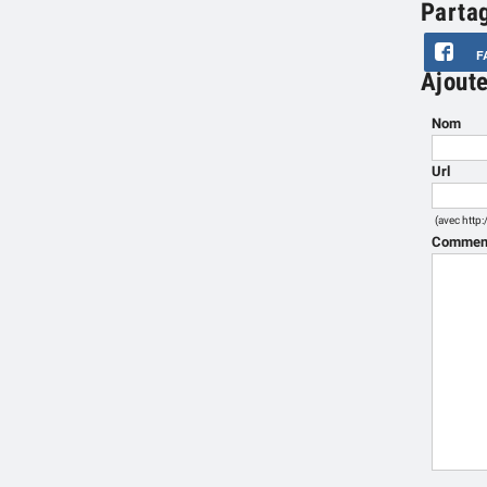
Parta
F
Ajout
Nom
Url
(avec http:/
Comment