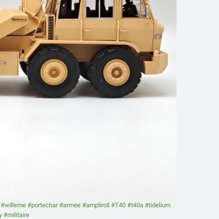
#willeme
#portechar
#armee
#ampliroll
#T40
#t40a
#tidelium
y
#militaire