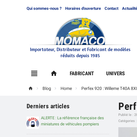
Qui sommes-nous ?
Horaires d'ouverture
Contact
Actualit
Importateur, Distributeur et Fabricant de modèles
réduits depuis 1985

home
FABRICANT
UNIVERS




Blog
Home
Perfex 920 : Willeme T40A 8X
Perf
Derniers articles
Publié le : 
ALERTE : La référence française des
Catégories 
miniatures de véhicules pompiers