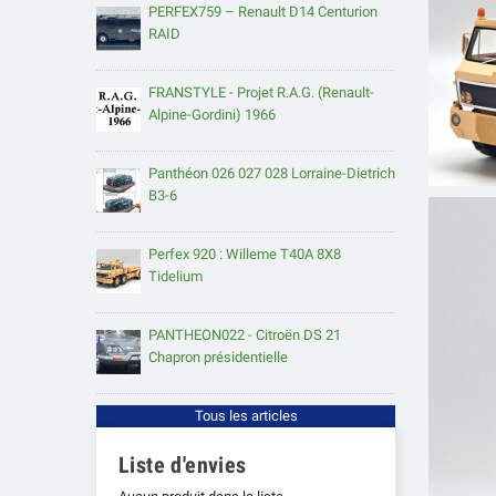
PERFEX759 – Renault D14 Centurion
RAID
FRANSTYLE - Projet R.A.G. (Renault-
Alpine-Gordini) 1966
Panthéon 026 027 028 Lorraine-Dietrich
B3-6
Perfex 920 : Willeme T40A 8X8
Tidelium
PANTHEON022 - Citroën DS 21
Chapron présidentielle
Tous les articles
Liste d'envies