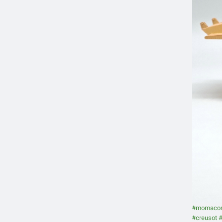
#momacom
#creusot
#